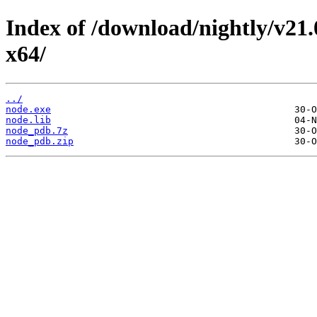
Index of /download/nightly/v21
x64/
../
node.exe
node.lib
node_pdb.7z
node_pdb.zip