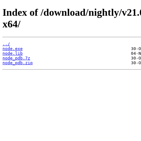
Index of /download/nightly/v21
x64/
../
node.exe
node.lib
node_pdb.7z
node_pdb.zip