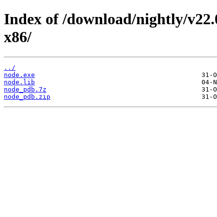
Index of /download/nightly/v22
x86/
../
node.exe
node.lib
node_pdb.7z
node_pdb.zip