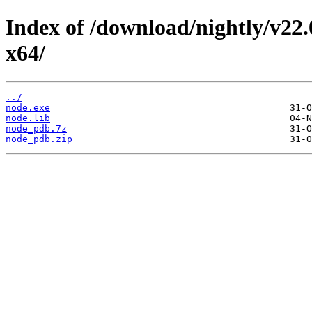
Index of /download/nightly/v22
x64/
../
node.exe
node.lib
node_pdb.7z
node_pdb.zip