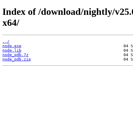
Index of /download/nightly/v25
x64/
../
node.exe
node.lib
node_pdb.7z
node_pdb.zip