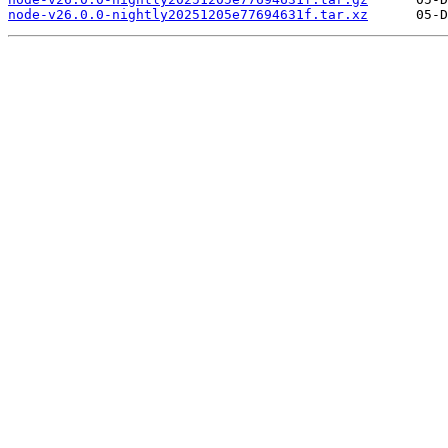
node-v26.0.0-nightly20251205e77694631f.tar.xz