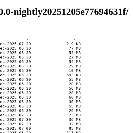
.0.0-nightly20251205e77694631f/