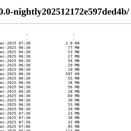
.0.0-nightly202512172e597ded4b/