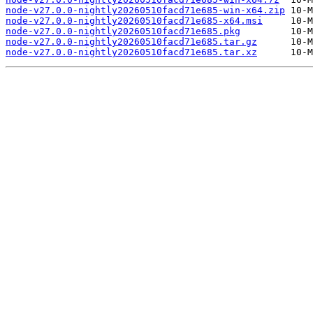
node-v27.0.0-nightly20260510facd71e685-win-x64.zip
node-v27.0.0-nightly20260510facd71e685-x64.msi
node-v27.0.0-nightly20260510facd71e685.pkg
node-v27.0.0-nightly20260510facd71e685.tar.gz
node-v27.0.0-nightly20260510facd71e685.tar.xz