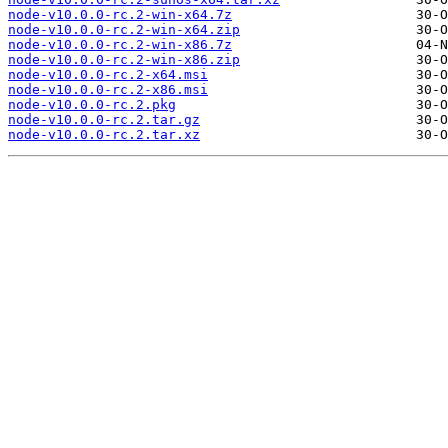
node-v10.0.0-rc.2-win-x64.7z
node-v10.0.0-rc.2-win-x64.zip
node-v10.0.0-rc.2-win-x86.7z
node-v10.0.0-rc.2-win-x86.zip
node-v10.0.0-rc.2-x64.msi
node-v10.0.0-rc.2-x86.msi
node-v10.0.0-rc.2.pkg
node-v10.0.0-rc.2.tar.gz
node-v10.0.0-rc.2.tar.xz