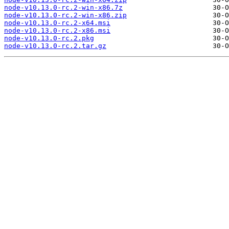
node-v10.13.0-rc.2-win-x86.7z
node-v10.13.0-rc.2-win-x86.zip
node-v10.13.0-rc.2-x64.msi
node-v10.13.0-rc.2-x86.msi
node-v10.13.0-rc.2.pkg
node-v10.13.0-rc.2.tar.gz