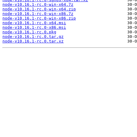
node-v10.16.1-rc.0-win-x64.7z
node-v10.16.1-rc.0-win-x64.zip
node-v10.16.1-rc.0-win-x86.7z
node-v10.16.1-rc.0-win-x86.zip
node-v10.16.1-rc.0-x64.msi
node-v10.16.1-rc.0-x86.msi
node-v10.16.1-rc.0.pkg
node-v10.16.1-rc.0.tar.gz
node-v10.16.1-rc.0.tar.xz