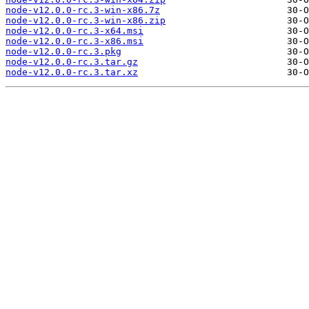
node-v12.0.0-rc.3-win-x86.7z
node-v12.0.0-rc.3-win-x86.zip
node-v12.0.0-rc.3-x64.msi
node-v12.0.0-rc.3-x86.msi
node-v12.0.0-rc.3.pkg
node-v12.0.0-rc.3.tar.gz
node-v12.0.0-rc.3.tar.xz