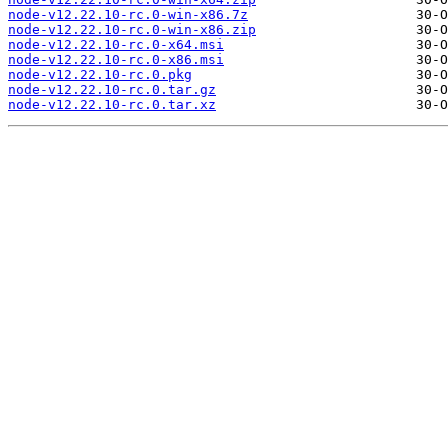
node-v12.22.10-rc.0-win-x86.7z
node-v12.22.10-rc.0-win-x86.zip
node-v12.22.10-rc.0-x64.msi
node-v12.22.10-rc.0-x86.msi
node-v12.22.10-rc.0.pkg
node-v12.22.10-rc.0.tar.gz
node-v12.22.10-rc.0.tar.xz