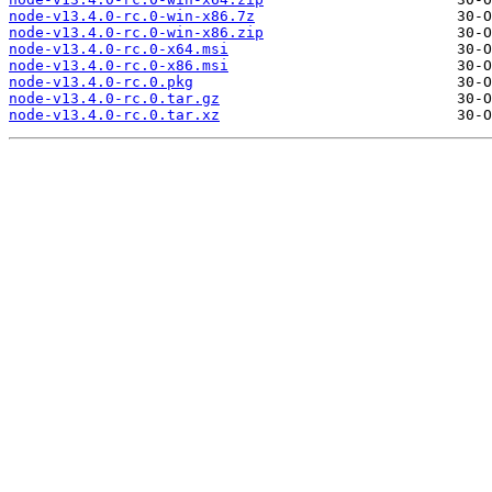
node-v13.4.0-rc.0-win-x86.7z
node-v13.4.0-rc.0-win-x86.zip
node-v13.4.0-rc.0-x64.msi
node-v13.4.0-rc.0-x86.msi
node-v13.4.0-rc.0.pkg
node-v13.4.0-rc.0.tar.gz
node-v13.4.0-rc.0.tar.xz