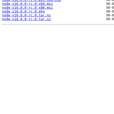
node-v16.0.0-rc.0-x64.msi
node-v16.0.0-rc.0-x86.msi
node-v16.0.0-rc.0.pkg
node-v16.0.0-rc.0.tar.gz
node-v16.0.0-rc.0.tar.xz