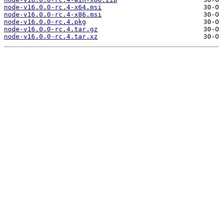
node-v16.0.0-rc.4-x64.msi
node-v16.0.0-rc.4-x86.msi
node-v16.0.0-rc.4.pkg
node-v16.0.0-rc.4.tar.gz
node-v16.0.0-rc.4.tar.xz