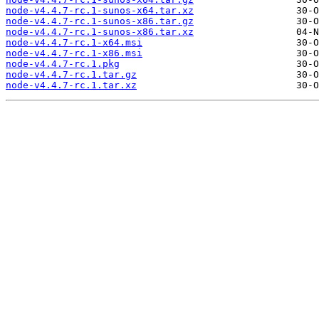
node-v4.4.7-rc.1-sunos-x64.tar.xz
node-v4.4.7-rc.1-sunos-x86.tar.gz
node-v4.4.7-rc.1-sunos-x86.tar.xz
node-v4.4.7-rc.1-x64.msi
node-v4.4.7-rc.1-x86.msi
node-v4.4.7-rc.1.pkg
node-v4.4.7-rc.1.tar.gz
node-v4.4.7-rc.1.tar.xz