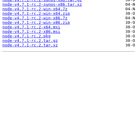
node-v4.7.1-rc.2-sunos-x86.tar.xz
node-v4.7.1-rc.2-win-x64.7z
node-v4.7.1-rc.2-win-x64.zip
node-v4.7.1-rc.2-win-x86.7z
node-v4.7.1-rc.2-win-x86.zip
node-v4.7.1-rc.2-x64.msi
node-v4.7.1-rc.2-x86.msi
node-v4.7.1-rc.2.pkg
node-v4.7.1-rc.2.tar.gz
node-v4.7.1-rc.2.tar.xz