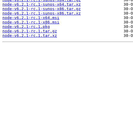
node-v6.2.1-rc.1-sunos-x64.tar.xz
node-v6.2.1-rc.1-sunos-x86.tar.gz
node-v6.2.1-rc.1-sunos-x86.tar.xz
node-v6.2.1-rc.1-x64.msi
node-v6.2.1-rc.1-x86.msi
node-v6.2.1-rc.1.pkg
node-v6.2.1-rc.1.tar.gz
node-v6.2.1-rc.1.tar.xz