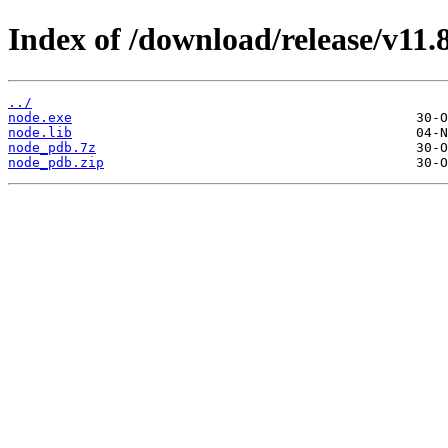
Index of /download/release/v11.
../
node.exe
node.lib
node_pdb.7z
node_pdb.zip