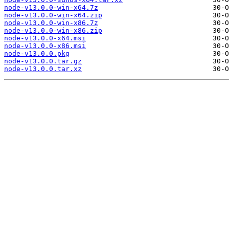
node-v13.0.0-win-x64.7z
node-v13.0.0-win-x64.zip
node-v13.0.0-win-x86.7z
node-v13.0.0-win-x86.zip
node-v13.0.0-x64.msi
node-v13.0.0-x86.msi
node-v13.0.0.pkg
node-v13.0.0.tar.gz
node-v13.0.0.tar.xz