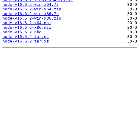
node-v16.6.2-win-x64.7z
node-v16.6.2-win-x64.zip
node-v16.6.2-win-x86.7z
node-v16.6.2-win-x86.zip
node-v16.6.2-x64.msi
node-v16.6.2-x86.msi
node-v16.6.2.pkg
node-v16.6.2.tar.gz
node-v16.6.2.tar.xz