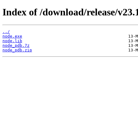
Index of /download/release/v23.
../
node.exe
node.lib
node_pdb.7z
node_pdb.zip