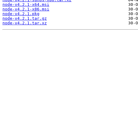
node-v4.2.1-x64.msi
node-v4.2.1-x86.msi
node-v4.2.1.pkg
node-v4.2.1.tar.gz
node-v4.2.1.tar.xz