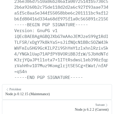
236e386d7510a86b246afa0072514fb5730c55a
2b6a9260b2c75de118d2d2a6c927f93aae734a9
a5f5c8aa5e344f55058bbe6c201111bc9af12e4
b6fd80416d334a68df975f1a0c565891c21504c
-----BEGIN
PGP
SIGNATURE-----
Version:
GnuPG
v1
iQEcBAEBAgAGBQJXbG7mAAoJEMJzeS99g1RdIj8
TLFSR/xDgY7k8kYaS+sJifNQcN1BBcSOZW43kSP
WVFmIu5HG9GcKILPZi95hYmY1zlxhnlRzivSkU5
4/YNGklUap71APfPY8VORiBBJfrW/5JbHdNTdeN
K3rjYQaJPtl1ota7+1ITtRsdwsL1eb390zfqpQz
rVahHhv1D7Muz9KomglrjtSE5Cg+EWat/nfAFCz
=qS4n
-----END
PGP
SIGNATURE-----
Précédent
Node.js 0.12.15 (Maintenance)
Suivant
Node.js 6.2.2 (Current)