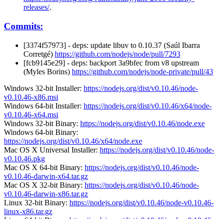
releases/
.
Commits:
[3374f57973] - deps: update libuv to 0.10.37 (Saúl Ibarra
Corretgé)
https://github.com/nodejs/node/pull/7293
[fcb9145e29] - deps: backport 3a9bfec from v8 upstream
(Myles Borins)
https://github.com/nodejs/node-private/pull/43
Windows 32-bit Installer:
https://nodejs.org/dist/v0.10.46/node-
v0.10.46-x86.msi
Windows 64-bit Installer:
https://nodejs.org/dist/v0.10.46/x64/node-
v0.10.46-x64.msi
Windows 32-bit Binary:
https://nodejs.org/dist/v0.10.46/node.exe
Windows 64-bit Binary:
https://nodejs.org/dist/v0.10.46/x64/node.exe
Mac OS X Universal Installer:
https://nodejs.org/dist/v0.10.46/node-
v0.10.46.pkg
Mac OS X 64-bit Binary:
https://nodejs.org/dist/v0.10.46/node-
v0.10.46-darwin-x64.tar.gz
Mac OS X 32-bit Binary:
https://nodejs.org/dist/v0.10.46/node-
v0.10.46-darwin-x86.tar.gz
Linux 32-bit Binary:
https://nodejs.org/dist/v0.10.46/node-v0.10.46-
linux-x86.tar.gz