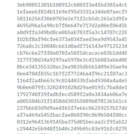
3eb90851301b108912cb00ff3e4f6d38fa4cb4b
1efaee6f824b1169ef95d3331a34de87aecf91d
58116256f3060703e2e71f2cb5dc265a1d9fab7
4695d96a5a90cb7f0e647e717d2a80ef0645b0b
a0d9ffa349bd8ce0b5ab783f5a3c14787c22037
fd2bf8af94cfe6373a034faed3ea9d9543a4539
726a8c2c10048c661d0adf716143e971252345c
cb76c6e27ff0a078fa50f5dcacace83b1dd4820
3177f38d34a9297aa5978e3c4156083ab6d00bc
8bce341355320ac2ea9835db561489e35ae9a7d
0ee4784f835c1b7f2f77246a4f96c21f07ac386
1164f2a4b663c9c0244033bfa649304a4a4e5a5
9b0e6079fc3282491028d29ae019fc7ba8de187
1792740f39fadbfecd589f2a0a3434a606a7e67
a085504b31f1458dd30355089b878136161c627
237bb683d9d9ae4f65f7e66c06259257b17ddb9
af7a469a545fbacfae860f90c869b584f00ccd5
0312e9641369145ba375d01becaa2cf9fab12cf
c29442e5b948f1b40c249b05c83e91bfc82708f