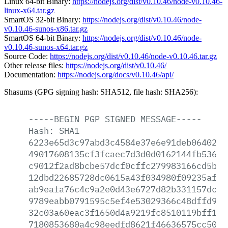
Linux 64-bit Binary:
https://nodejs.org/dist/v0.10.46/node-v0.10.46-
linux-x64.tar.gz
SmartOS 32-bit Binary:
https://nodejs.org/dist/v0.10.46/node-
v0.10.46-sunos-x86.tar.gz
SmartOS 64-bit Binary:
https://nodejs.org/dist/v0.10.46/node-
v0.10.46-sunos-x64.tar.gz
Source Code:
https://nodejs.org/dist/v0.10.46/node-v0.10.46.tar.gz
Other release files:
https://nodejs.org/dist/v0.10.46/
Documentation:
https://nodejs.org/docs/v0.10.46/api/
Shasums (GPG signing hash: SHA512, file hash: SHA256):
-----BEGIN
PGP
SIGNED
MESSAGE-----
Hash:
SHA1
6223e65d3c97abd3c4584e37e6e91deb06402b4
49017608135cf3fcaec7d3d0d0162144fb536f4
c9012f2ad8bcbe57dcf0cffc279983166cd5b4f
12dbd22685728dc0615a43f034980f09235af73
ab9eafa76c4c9a2e0d43e6727d82b331157dc7f
9789eabb0791595c5ef4e53029366c48dffd9c7
32c03a60eac3f1650d4a9219fc8510119bff192
7180853680a4c98eedfd8621f46636575cc5079