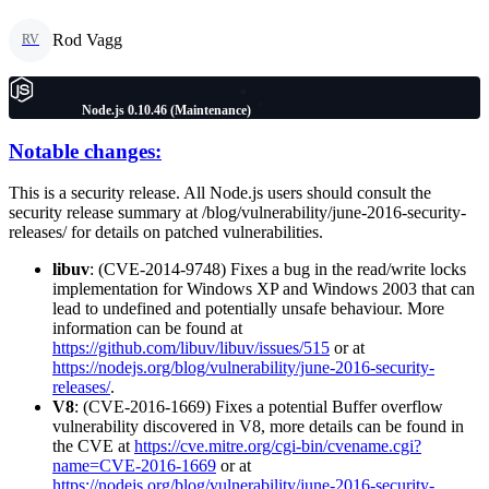
Rod Vagg
RV
Node.js 0.10.46 (Maintenance)
Notable changes:
This is a security release. All Node.js users should consult the
security release summary at /blog/vulnerability/june-2016-security-
releases/ for details on patched vulnerabilities.
libuv
: (CVE-2014-9748) Fixes a bug in the read/write locks
implementation for Windows XP and Windows 2003 that can
lead to undefined and potentially unsafe behaviour. More
information can be found at
https://github.com/libuv/libuv/issues/515
or at
https://nodejs.org/blog/vulnerability/june-2016-security-
releases/
.
V8
: (CVE-2016-1669) Fixes a potential Buffer overflow
vulnerability discovered in V8, more details can be found in
the CVE at
https://cve.mitre.org/cgi-bin/cvename.cgi?
name=CVE-2016-1669
or at
https://nodejs.org/blog/vulnerability/june-2016-security-