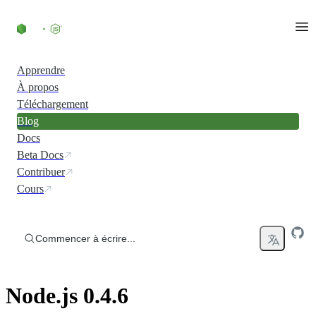
Accéder au contenu
Apprendre
À propos
Téléchargement
Blog
Docs
Beta Docs
Contribuer
Cours
Commencer à écrire...
Node.js 0.4.6