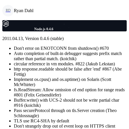
Ryan Dahl
RD
Node.js 0.4.6
2011.04.13, Version 0.4.6 (stable)
Don't error on ENOTCONN from shutdown() #670
Auto completion of built-in debugger suggests prefix match
rather than partial match. (koichik)
circular reference in vm modules. #822 (Jakub Lekstan)
http response.readable should be false after 'end' #867 (Abe
Fettig)
Implement os.cpus() and os.uptime() on Solaris (Scott
McWhirter)
fs.ReadStream: Allow omission of end option for range reads
#801 (Felix Geisendörfer)
Buffer.write() with UCS-2 should not be write partial char
#916 (koichik)
Pass secureProtocol through on tls.Server creation (Theo
Schlossnagle)
TLS use RC4-SHA by default
Don't strangely drop out of event loop on HTTPS client