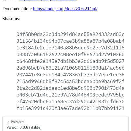
Documentation:
https://nodejs.org/docs/v0.6.21/api/
Shasums:
04f58b0da23c3db291d84ac55a924332ad83c42
31f564bf34c64b07cae3b9a88a87b4a08bab4dc
1e3184fe2cfe7140a88b5dcc9c2ec7d32f1f5af
b8887a056152622c08ee10f5867bd2791026047
c6468ffe2e145e7db1bb3e2d66adb9f5d50271a
2a896bcb7c83f2fa710650116580daf4ac5e6c4
207441e8c3dc184c478367b775dc7ece1ee3650
715ad9946db5f97c54a53bdea6bbe9ba69f2f29
2fa2c2d82fedeec1ed8be5d908b790f473d4a7c
b403cb71d4cf21e97a78d446403cedc9795bcf6
ef47520dbc6a1a68ec37d290c421031cfd67004
fb15e3991c420f3ae67ade92b11b07bb9112124
Précédent
Version 0.8.6 (stable)