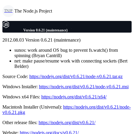
The Node.js Project
TNJP
Version 0.6.21 (maintenance)
2012.08.03 Version 0.6.21 (maintenance)
sunos: work around OS bug to prevent fs.watch() from
spinning (Bryan Cantrill)
net: make pause/resume work with connecting sockets (Bert
Belder)
Source Code:
https://nodejs.org/dist/v0.6.21/node-v0.6.21.tar.gz
Windows Installer:
https://nodejs.org/dist/v0.6.21/node-v0.6.21.msi
Windows x64 Files:
https://nodejs.org/dist/v0.6.21/x64/
Macintosh Installer (Universal):
https://nodejs.org/dist/v0.6.21/node-
v0.6.21.pkg
Other release files:
https://nodejs.org/dist/v0.6.21/
Website:
https://nodejs.org/docs/v0.6.21/