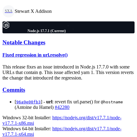
Stewart X Addison
SXA
Node.js 17.7.1 (Current)
Notable Changes
Fixed regression in url.resolve()
This release fixes an issue introduced in Node.js 17.7.0 with some
URLs that contain
. This issue affected yarn 1. This version reverts
@
the change that introduced the regression.
Commits
[
] -
url
: revert fix url.parse() for
96a9e00fb3
@hostname
(Antoine du Hamel)
#42280
Windows 32-bit Installer:
https://nodejs.org/dist/v17.7.1/node-
v17.7.1-x86.msi
Windows 64-bit Installer:
https://nodejs.org/dist/v17.7.1/node-
v17.7.1-x64.msi