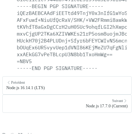
-----BEGIN
PGP
SIGNATURE-----
iQEzBAEBCAAdFiEETtd49TnjY0x3nIfG1wYoSKG
AFxFuwf+NiuUfQcRaV/SHK/+VW2FRmmi8awkWyN
tKVhfT8aGxDgCCrH2uH05Uc9ohqfLGI2hXwpc/z
mxvCjgUP2TKa6XZIVWKEs21rP5osm8uojmJBc80
HUckH70j2B4PLUDnj+Sfyr6bFEYCWIvNS6mcna/
bOUqEx6UR5vyvUep1dVNI86KEjMeZU7qFgNliB3
xxAEkGG7vPeTBLcpU3N8bb1TxoHmWg==
=NBV5
-----END
PGP
SIGNATURE-----
Précédent
Node.js 16.14.1 (LTS)
Suivant
Node.js 17.7.0 (Current)