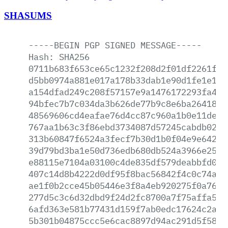
SHASUMS
-----BEGIN
PGP
SIGNED
MESSAGE-----
Hash:
SHA256
0711b683f653ce65c1232f208d2f01df2261f44
d5bb0974a881e017a178b33dab1e90d1fe1e183
a154dfad249c208f57157e9a1476172293fa4c7
94bfec7b7c034da3b626de77b9c8e6ba26418b1
48569606cd4eafae76d4cc87c960a1b0e11dec2
767aa1b63c3f86ebd3734087d57245cabdb02aa
313b60847f6524a3fecf7b30d1b0f04e9e64219
39d79bd3ba1e50d736edb680db524a3966e25d8
e88115e7104a03100c4de835df579deabbfd029
407c14d8b4222d0df95f8bac56842f4c0c74a95
ae1f0b2cce45b05446e3f8a4eb920275f0a76e4
277d5c3c6d32dbd9f24d2fc8700a7f75affa569
6afd363e581b77431d159f7ab0edc17624c2a1d
5b301b04875ccc5e6cac8897d94ac291d5f58da