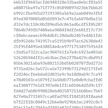
66b33f9603acfd6948328e32baa0ebcf83a5553
a88875ba97a71f77fc85890897d23bb7bbb2097
6992cfba9d1d37293305a569a2aab049e3fbfa3
07ed3070085d850f893e7c476fa6070d0a116a1
d32e7dc110c0bf896d5dc861edbcdf5f0528797
7864b749fb7480a6a9084f4dffe601f17c739e4
cf8ebcaeaecb9b4dbfc28dadb24b7e44b1fdcdd
dfb952d4c741957ca5191b9b97ac62630de431d
25f95f4495e438814e4ce97717534975916f4c8
c1bd5a7322ca2ac904761fa7e4c6923a483ab3e
52628b944ff2ceb3bac2b62f78a429cdbd95f22
05b63021aba936882153bd5b028787fbd272ddb
9731e426c3a572ca5e72399b73129d2173fe8d7
f2d246cf6ebda02d031e9c9a18d0ab9c7ca9f10
e78d0103ce1879f23a50db771e0db9cbaffd072
eaf30877761d1707e861ffc601064dfd9c1f70d
fd4d27ab8b998828ebd025872516b8bec7b69e0
027e0af731057cca0fad701f184101818aa64f1
b7f22f18c8049c12b6e0e929bb3ac2492c0c980
816c11efc7944ad7491e025f390a3209bfb48df