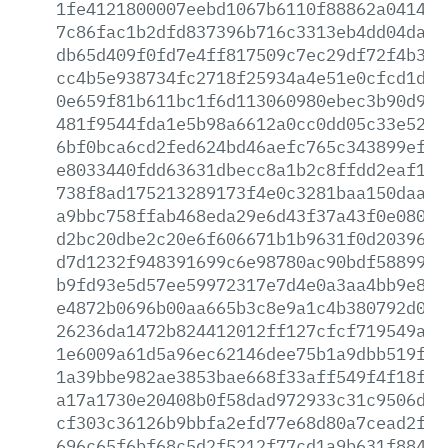
1fe4121800007eebd1067b6110f88862a04143b
7c86fac1b2dfd837396b716c3313eb4dd04da31
db65d409f0fd7e4ff817509c7ec29df72f4b3f6
cc4b5e938734fc2718f25934a4e51e0cfcd1d05
0e659f81b611bc1f6d113060980ebec3b90d98a
481f9544fda1e5b98a6612a0cc0dd05c33e5231
6bf0bca6cd2fed624bd46aefc765c343899efe5
e8033440fdd63631dbecc8a1b2c8ffdd2eaf173
738f8ad175213289173f4e0c3281baa150daade
a9bbc758ffab468eda29e6d43f37a43f0e08099
d2bc20dbe2c20e6f606671b1b9631f0d2039654
d7d1232f948391699c6e98780ac90bdf5889902
b9fd93e5d57ee59972317e7d4e0a3aa4bb9e81b
e4872b0696b00aa665b3c8e9a1c4b380792d062
26236da1472b824412012ff127cfcf719549aeb
1e6009a61d5a96ec62146dee75b1a9dbb519ffc
1a39bbe982ae3853bae668f33aff549f4f18f7f
a17a1730e20408b0f58dad972933c31c9506de1
cf303c36126b9bbfa2efd77e68d80a7cead2fe2
696c65f6bf68c5d2f5212f77cd1a9b631f884c3