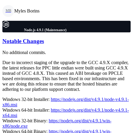
Myles Borins
MB
Node.js 4.9.1 (Maintenance)
Notable Changes
No additional commits.
Due to incorrect staging of the upgrade to the GCC 4.9.X compiler,
the latest releases for PPC little endian were built using GCC 4.9.X
instead of GCC 4.8.X. This caused an ABI breakage on PPCLE
based environments. This has been fixed in our infrastructure and
we are doing this release to ensure that the hosted binaries are
adhering to our platform support contract.
Windows 32-bit Installer:
https://nodejs.org/dist/v4.9.1/node-v4.9.1-
x86.msi
Windows 64-bit Installer:
https://nodejs.org/dist/v4.9.1/node-v4.9.1-
x64.msi
Windows 32-bit Binary:
https://nodejs.org/dist/v4.9.1/win-
x86/node.exe
Windows 64-bit Binary:
https://nodejs.org/dist/v4.9.1/win-