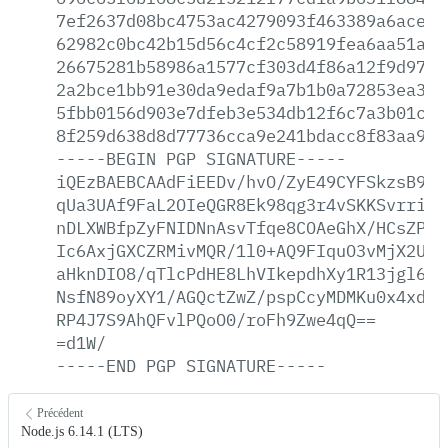
7ef2637d08bc4753ac4279093f463389a6aced7
62982c0bc42b15d56c4cf2c58919fea6aa51a68
26675281b58986a1577cf303d4f86a12f9d9772
2a2bce1bb91e30da9edaf9a7b1b0a72853ea3b0
5fbb0156d903e7dfeb3e534db12f6c7a3b01caf
8f259d638d8d77736cca9e241bdacc8f83aa999
-----BEGIN
PGP
SIGNATURE-----
iQEzBAEBCAAdFiEEDv/hvO/ZyE49CYFSkzsB9At
qUa3UAf9FaL2OIeQGR8Ek98qg3r4vSKKSvrrirK
nDLXWBfpZyFNIDNnAsvTfqe8COAeGhX/HCsZPw5
Ic6AxjGXCZRMivMQR/1l0+AQ9FIquO3vMjX2UX/
aHknDIO8/qTlcPdHE8LhVIkepdhXy1R13jgl656
NsfN89oyXY1/AGQctZwZ/pspCcyMDMKu0x4xd52
RP4J7S9AhQFvlPQoO0/roFh9Zwe4qQ==
=d1W/
-----END
PGP
SIGNATURE-----
Précédent
Node.js 6.14.1 (LTS)