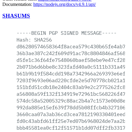
Documentation:
https://nodejs.org/docs/v4.9.1/api/
SHASUMS
-----BEGIN
PGP
SIGNED
MESSAGE-----
Hash:
SHA256
d86280574658364f8acea579c430b65fe4ab711
36b3ae387c242f609d91ac78c8804846af568a1
d5fe1c36f64fe7548060baef58ebe9e47cf2818
2b071b6d6bbe8c323fafd40a0c5111b331a4952
b61b9b19f584cdd198a7342966a269393e6ef79
7203f9693e06ad220cfde2e5d70778cb021a176
151bfd51cdb18e2404c83ab9e2c2775262fc8fc
a56808a59f132f134919e72961bc568226f47b8
574dc58a52005329c88ac2b4a7c1573e00d8e39
992da885e15ef639f78dd5b08ffcb4b32710697
3660caa07a3ab36cd3cea7812190330401eed40
fd0c43abfd61ff25e7ed07b6968024de7aa2ba2
bbb45581ea0cf12f51571b1dd07dff2fb33172a