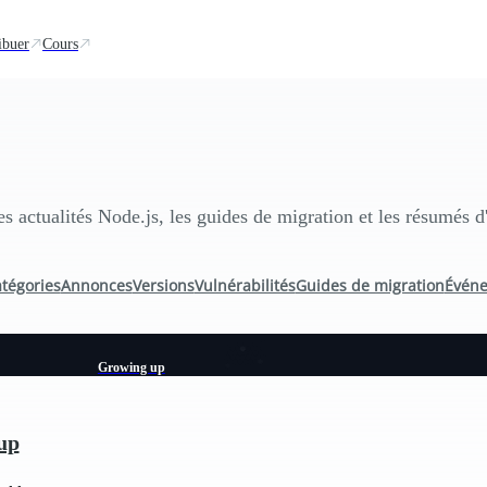
ibuer
Cours
es actualités Node.js, les guides de migration et les résumés 
atégories
Annonces
Versions
Vulnérabilités
Guides de migration
Évén
Growing up
up