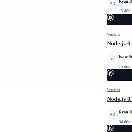
Ryan D
RD
15 déc.
Versions
Node.js 0.
Isaac S
IS
15 déc.
Versions
Node.js 0.
Ryan D
RD
04 déc.