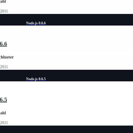
ahl
 2011
Node.js 0.6.6
6.6
chlueter
 2011
Node.js 0.6.5
6.5
ahl
 2011