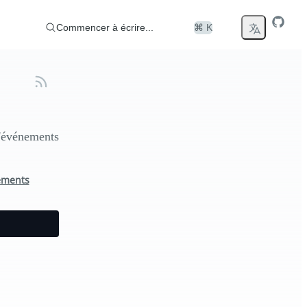
Commencer à écrire...
⌘ K
d'événements
ements