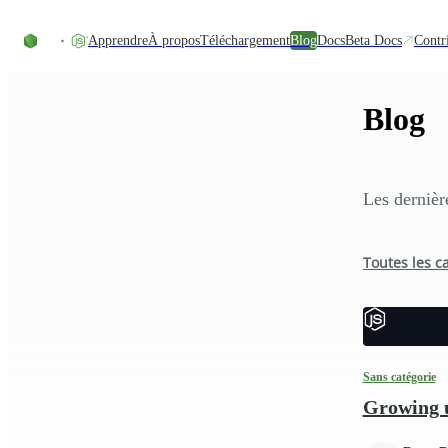
Accéder au contenu
Apprendre
À propos
Téléchargement
Blog
Docs
Beta Docs
Contr
Blog
Les dernièr
Toutes les c
Sans catégorie
Growing 