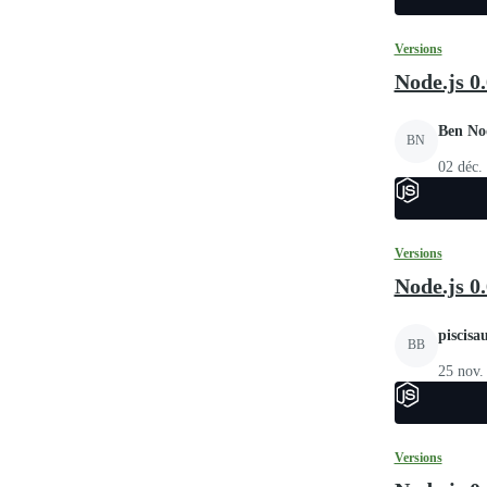
Versions
Node.js 0.
Ben No
BN
02 déc.
Versions
Node.js 0.
piscisa
BB
25 nov.
Versions