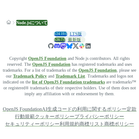
Node.jsについて
v24.19.0
LTS版
v26.7.0
最新版
Copyright
OpenJS Foundation
and Node.js contributors. All rights
reserved. The
OpenJS Foundation
has registered trademarks and uses
trademarks. For a list of trademarks of the
OpenJS Foundation
, please see
our
Trademark Policy
and
Trademark List
. Trademarks and logos not
indicated on the
list of OpenJS Foundation trademarks
are trademarks™
or registered® trademarks of their respective holders. Use of them does not
imply any affiliation with or endorsement by them.
OpenJS Foundation
AI生成コードの利用に関するポリシー
定款
行動規範
クッキーポリシー
プライバシーポリシー
セキュリティーポリシー
利用規約
商標リスト
商標ポリシー