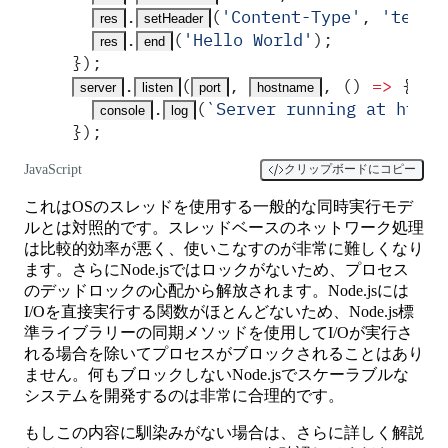
.
(
'
Content-Type
'
,
 '
text/
res
setHeader
.
(
'
Hello World
'
)
;
res
end
}
)
;
.
(
,
,
 ()
 =>
 {
server
listen
port
hostname
.
(
`
Server running at http:
console
log
}
)
;
JavaScript
クリップボードにコピー
これはOSのスレッドを使用する一般的な同時実行モデ
ルとは対照的です。スレッドベースのネットワーク処理
は比較的効率が悪く、使いこなすのが非常に難しくなり
ます。さらにNode.jsではロックがないため、プロセス
のデッドロックの心配から解放されます。Node.jsには
I/Oを直接実行する関数がほとんどないため、Node.js標
準ライブラリーの同期メソッドを使用してI/Oが実行さ
れる場合を除いてプロセスがブロックされることはあり
ません。何もブロックしないNode.jsでスケーラブルな
システムを開発するのは非常に合理的です。
もしこの内容に馴染みがない場合は、さらに詳しく解説