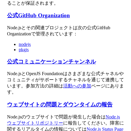
ることが保証されます。
公式GitHub Organization
Node.jsとその関連プロジェクトは次の公式GitHub
Organizationで管理されています：
nodejs
pkgjs
公式コミュニケーションチャンネル
Node.jsとOpenJS Foundationはさまざまな公式チャネルや
コミュニティがサポートするチャネルを通じて連携して
います。参加方法の詳細は
活動への参加
ページにありま
す。
ウェブサイトの問題とダウンタイムの報告
Node.jsのウェブサイトで問題が発生した場合は
Node.js
ウェブサイトリポジトリー
に報告してください。障害に
関するリアルタイムの情報については
Node.js Status Page