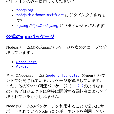
のドメインのみを使用してください：
nodejs.org
nodejs.dev
(
https://nodejs.org
にリダイレクトされま
す)
iojs.org
(
https://nodejs.org
にリダイレクトされます)
公式のnpmパッケージ
Node.jsチームは公式npmパッケージを次のスコープで管
理しています：
@node-core
@pkgjs
さらにNode.jsチームは
のnpmアカウ
nodejs-foundation
ントで公開されているパッケージを管理しています。
また、他のNode.js関連パッケージ（
のようなも
undici
の）もプロジェクトに密接に関係する貢献者によって管
理されているかもしれません。
Node.jsチームのパッケージを利用することで公式にサ
ポートされているNode.jsコンポーネントを利用してい