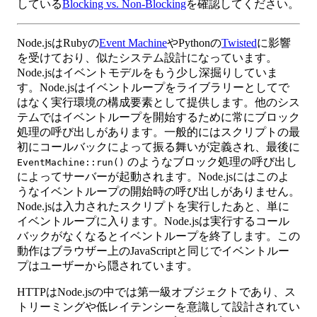
している
Blocking vs. Non-Blocking
を確認してください。
Node.jsはRubyの
Event Machine
やPythonの
Twisted
に影響
を受けており、似たシステム設計になっています。
Node.jsはイベントモデルをもう少し深掘りしていま
す。Node.jsはイベントループをライブラリーとしてで
はなく実行環境の構成要素として提供します。他のシス
テムではイベントループを開始するために常にブロック
処理の呼び出しがあります。一般的にはスクリプトの最
初にコールバックによって振る舞いが定義され、最後に
のようなブロック処理の呼び出し
EventMachine::run()
によってサーバーが起動されます。Node.jsにはこのよ
うなイベントループの開始時の呼び出しがありません。
Node.jsは入力されたスクリプトを実行したあと、単に
イベントループに入ります。Node.jsは実行するコール
バックがなくなるとイベントループを終了します。この
動作はブラウザー上のJavaScriptと同じでイベントルー
プはユーザーから隠されています。
HTTPはNode.jsの中では第一級オブジェクトであり、ス
トリーミングや低レイテンシーを意識して設計されてい