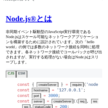
Node.js®とは
非同期イベント駆動型のJavaScript実行環境である
Node.jsはスケール可能なネットワークアプリケーショ
ンを構築するために設計されています。次の「hello
world」の例では多数のネットワーク接続を同時に処理
できます。各ネットワーク接続でコールバックが呼び出
されますが、実行する処理がない場合はNode.jsはスリ
ープします。
CJS
ESM
const
 {
 }
 =
(
'
node:htt
createServer
require
const
 =
 '
127.0.0.1
'
;
hostname
const
 =
 3000
;
port
const
 =
(
(
,
)
 =
server
createServer
req
res
.
 =
 200
;
res
statusCode