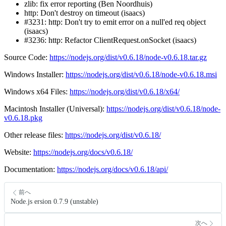
zlib: fix error reporting (Ben Noordhuis)
http: Don't destroy on timeout (isaacs)
#3231: http: Don't try to emit error on a null'ed req object
(isaacs)
#3236: http: Refactor ClientRequest.onSocket (isaacs)
Source Code:
https://nodejs.org/dist/v0.6.18/node-v0.6.18.tar.gz
Windows Installer:
https://nodejs.org/dist/v0.6.18/node-v0.6.18.msi
Windows x64 Files:
https://nodejs.org/dist/v0.6.18/x64/
Macintosh Installer (Universal):
https://nodejs.org/dist/v0.6.18/node-
v0.6.18.pkg
Other release files:
https://nodejs.org/dist/v0.6.18/
Website:
https://nodejs.org/docs/v0.6.18/
Documentation:
https://nodejs.org/docs/v0.6.18/api/
前へ
Node.js ersion 0.7.9 (unstable)
次へ