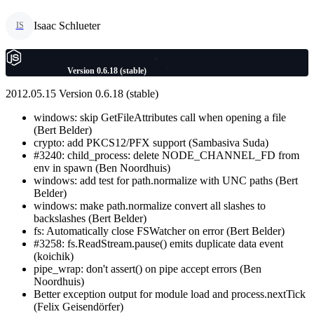
Isaac Schlueter
IS
Version 0.6.18 (stable)
2012.05.15 Version 0.6.18 (stable)
windows: skip GetFileAttributes call when opening a file
(Bert Belder)
crypto: add PKCS12/PFX support (Sambasiva Suda)
#3240: child_process: delete NODE_CHANNEL_FD from
env in spawn (Ben Noordhuis)
windows: add test for path.normalize with UNC paths (Bert
Belder)
windows: make path.normalize convert all slashes to
backslashes (Bert Belder)
fs: Automatically close FSWatcher on error (Bert Belder)
#3258: fs.ReadStream.pause() emits duplicate data event
(koichik)
pipe_wrap: don't assert() on pipe accept errors (Ben
Noordhuis)
Better exception output for module load and process.nextTick
(Felix Geisendörfer)