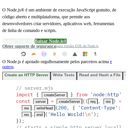
O Node.js® é um ambiente de execução JavaScript gratuito, de
código aberto e multiplataforma, que permite aos
desenvolvedores criar servidores, aplicativos web, ferramentas
de linha de comando e scripts.
Baixar Node.js®
Baixar Node.js®
Obter suporte de segurança
para versões EOL do Node.js
O Node.js é apoiado orgulhosamente pelos parceiros acima
e
outros
.
Create an HTTP Server
Write Tests
Read and Hash a File
S
// server.mjs
import
 {
 }
 from
 '
node:http
'
;
createServer
const
 =
(
(
,
)
 =>
 
server
createServer
req
res
.
(
200
,
 {
 '
Content-Type
'
:
 '
res
writeHead
.
(
'
Hello World!
\n
'
)
;
res
end
}
)
;
// starts a simple http server locally 