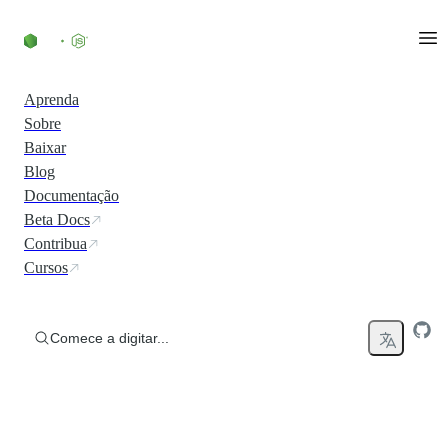
Ir direto ao conteúdo
Aprenda
Sobre
Baixar
Blog
Documentação
Beta Docs
Contribua
Cursos
Comece a digitar...
Execute JavaScript em Qualquer Lugar