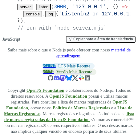
.
(
3000
,
 '
127.0.0.1
'
,
 ()
 =>
 {
server
listen
.
(
'
Listening on 127.0.0.1:3
console
log
}
)
;
// run with `node server.mjs`
JavaScript
Copiar para a área de transferência
Saiba mais sobre o que o Node.js pode oferecer com nosso
material de
aprendizagem
.
v24.19.0
LTS Mais Recente
v26.7.0
Versão Mais Recente
Copyright
OpenJS Foundation
e colaboradores do Node.js. Todos os
direitos reservados. A
OpenJS Foundation
possui e utiliza marcas
registradas. Para consultar a lista de marcas registradas da
OpenJS
Foundation
, acesse nossa
Política de Marcas Registradas
e a
Lista de
Marcas Registradas
. Marcas registradas e logotipos não indicados na
lista
de marcas registradas da OpenJS Foundation
são marcas comerciais™
ou marcas registradas® de seus respectivos titulares. O uso dessas marcas
não implica qualquer vínculo ou endosso porparte de seus titulares.