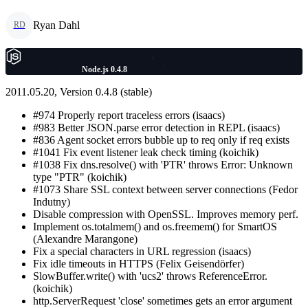
Ryan Dahl
RD
Node.js 0.4.8
2011.05.20, Version 0.4.8 (stable)
#974 Properly report traceless errors (isaacs)
#983 Better JSON.parse error detection in REPL (isaacs)
#836 Agent socket errors bubble up to req only if req exists
#1041 Fix event listener leak check timing (koichik)
#1038 Fix dns.resolve() with 'PTR' throws Error: Unknown
type "PTR" (koichik)
#1073 Share SSL context between server connections (Fedor
Indutny)
Disable compression with OpenSSL. Improves memory perf.
Implement os.totalmem() and os.freemem() for SmartOS
(Alexandre Marangone)
Fix a special characters in URL regression (isaacs)
Fix idle timeouts in HTTPS (Felix Geisendörfer)
SlowBuffer.write() with 'ucs2' throws ReferenceError.
(koichik)
http.ServerRequest 'close' sometimes gets an error argument