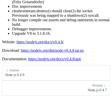
(Felix Geisendörfer)
Doc improvements
cleartextstream.destroy() should close(2) the socket.
Previously was being mapped to a shutdown(2) syscall.
No longer compile out asserts and debug statements in normal
build.
Debugger improvements.
Upgrade V8 to 3.1.8.16.
Website:
https://nodejs.org/docs/v0.4.8/
Download:
https://nodejs.org/dist/node-v0.4.8.tar.gz
Documentation:
https://nodejs.org/docs/v0.4.8/api/
Anterior
Node.js 0.4.9
Próximo
Node.js 0.4.7