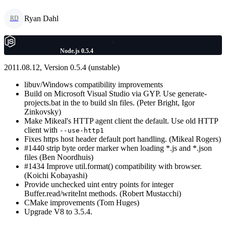
Ryan Dahl
RD
Node.js 0.5.4
2011.08.12, Version 0.5.4 (unstable)
libuv/Windows compatibility improvements
Build on Microsoft Visual Studio via GYP. Use generate-
projects.bat in the to build sln files. (Peter Bright, Igor
Zinkovsky)
Make Mikeal's HTTP agent client the default. Use old HTTP
client with
--use-http1
Fixes https host header default port handling. (Mikeal Rogers)
#1440 strip byte order marker when loading *.js and *.json
files (Ben Noordhuis)
#1434 Improve util.format() compatibility with browser.
(Koichi Kobayashi)
Provide unchecked uint entry points for integer
Buffer.read/writeInt methods. (Robert Mustacchi)
CMake improvements (Tom Huges)
Upgrade V8 to 3.5.4.