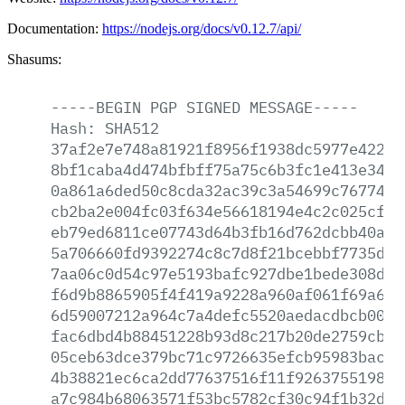
Documentation:
https://nodejs.org/docs/v0.12.7/api/
Shasums:
-----BEGIN
PGP
SIGNED
MESSAGE-----
Hash:
SHA512
37af2e7e748a81921f8956f1938dc5977e422ed
8bf1caba4d474bfbff75a75c6b3fc1e413e34a8
0a861a6ded50c8cda32ac39c3a54699c767742e
cb2ba2e004fc03f634e56618194e4c2c025cfe2
eb79ed6811ce07743d64b3fb16d762dcbb40a91
5a706660fd9392274c8c7d8f21bcebbf7735d1f
7aa06c0d54c97e5193bafc927dbe1bede308da9
f6d9b8865905f4f419a9228a960af061f69a6fd
6d59007212a964c7a4defc5520aedacdbcb008e
fac6dbd4b88451228b93d8c217b20de2759cb11
05ceb63dce379bc71c9726635efcb95983bac89
4b38821ec6ca2dd77637516f11f92637551987c
a7c984b68063571f53bc5782cf30c94f1b32d2e