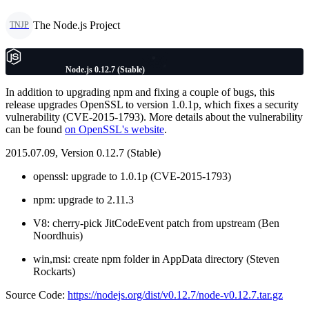
The Node.js Project
TNJP
Node.js 0.12.7 (Stable)
In addition to upgrading npm and fixing a couple of bugs, this
release upgrades OpenSSL to version 1.0.1p, which fixes a security
vulnerability (CVE-2015-1793). More details about the vulnerability
can be found
on OpenSSL's website
.
2015.07.09, Version 0.12.7 (Stable)
openssl: upgrade to 1.0.1p (CVE-2015-1793)
npm: upgrade to 2.11.3
V8: cherry-pick JitCodeEvent patch from upstream (Ben
Noordhuis)
win,msi: create npm folder in AppData directory (Steven
Rockarts)
Source Code:
https://nodejs.org/dist/v0.12.7/node-v0.12.7.tar.gz