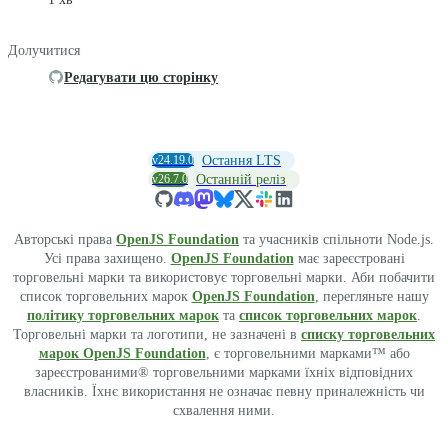
Долучитися
Редагувати цю сторінку
v24.19.0
Остання LTS
v26.7.0
Останній реліз
Авторські права
OpenJS Foundation
та учасників спільноти Node.js.
Усі права захищено.
OpenJS Foundation
має зареєстровані
торговельні марки та використовує торговельні марки. Аби побачити
список торговельних марок
OpenJS Foundation
, перегляньте нашу
політику торговельних марок
та
список торговельних марок
.
Торговельні марки та логотипи, не зазначені в
списку торговельних
марок OpenJS Foundation
, є торговельними марками™ або
зареєстрованими® торговельними марками їхніх відповідних
власників. Їхнє використання не означає певну приналежність чи
схвалення ними.