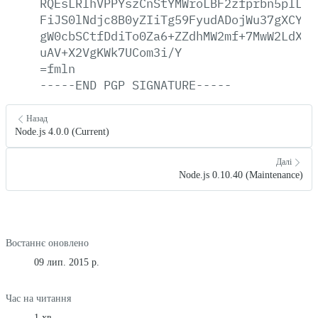
RQEsLRIhVPPYszCnStYMWroLBF2zfprbn5pILCY
FiJS0lNdjc8B0yZIiTg59FyudADojWu37gXCYGl
gW0cbSCtfDdiTo0Za6+ZZdhMW2mf+7MwW2LdXiJ
uAV+X2VgKWk7UCom3i/Y
=fmln
-----END
PGP
SIGNATURE-----
Назад
Node.js 4.0.0 (Current)
Далі
Node.js 0.10.40 (Maintenance)
Востаннє оновлено
09 лип. 2015 р.
Час на читання
1 хв