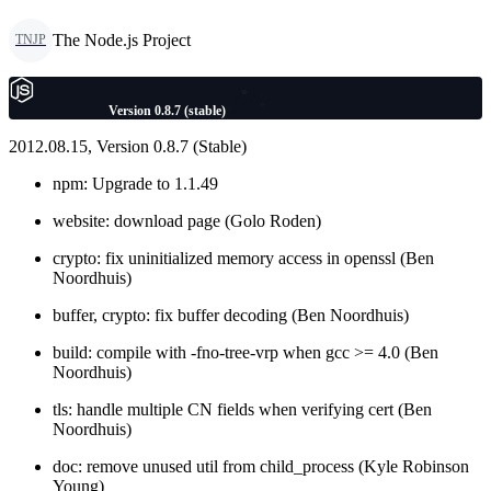
The Node.js Project
TNJP
Version 0.8.7 (stable)
2012.08.15, Version 0.8.7 (Stable)
npm: Upgrade to 1.1.49
website: download page (Golo Roden)
crypto: fix uninitialized memory access in openssl (Ben
Noordhuis)
buffer, crypto: fix buffer decoding (Ben Noordhuis)
build: compile with -fno-tree-vrp when gcc >= 4.0 (Ben
Noordhuis)
tls: handle multiple CN fields when verifying cert (Ben
Noordhuis)
doc: remove unused util from child_process (Kyle Robinson
Young)