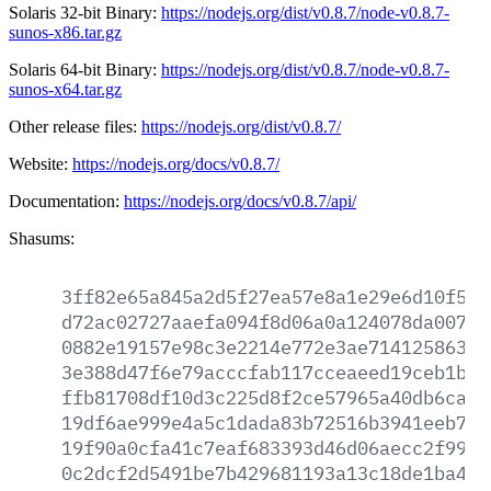
Solaris 32-bit Binary:
https://nodejs.org/dist/v0.8.7/node-v0.8.7-
sunos-x86.tar.gz
Solaris 64-bit Binary:
https://nodejs.org/dist/v0.8.7/node-v0.8.7-
sunos-x64.tar.gz
Other release files:
https://nodejs.org/dist/v0.8.7/
Website:
https://nodejs.org/docs/v0.8.7/
Documentation:
https://nodejs.org/docs/v0.8.7/api/
Shasums:
3ff82e65a845a2d5f27ea57e8a1e29e6d10f512
d72ac02727aaefa094f8d06a0a124078da007df
0882e19157e98c3e2214e772e3ae714125863ae
3e388d47f6e79acccfab117cceaeed19ceb1b14
ffb81708df10d3c225d8f2ce57965a40db6ca55
19df6ae999e4a5c1dada83b72516b3941eeb701
19f90a0cfa41c7eaf683393d46d06aecc2f99f8
0c2dcf2d5491be7b429681193a13c18de1ba488