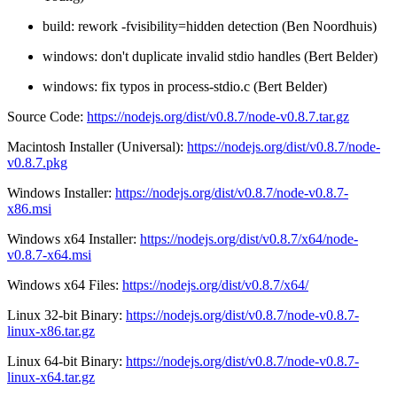
build: rework -fvisibility=hidden detection (Ben Noordhuis)
windows: don't duplicate invalid stdio handles (Bert Belder)
windows: fix typos in process-stdio.c (Bert Belder)
Source Code:
https://nodejs.org/dist/v0.8.7/node-v0.8.7.tar.gz
Macintosh Installer (Universal):
https://nodejs.org/dist/v0.8.7/node-
v0.8.7.pkg
Windows Installer:
https://nodejs.org/dist/v0.8.7/node-v0.8.7-
x86.msi
Windows x64 Installer:
https://nodejs.org/dist/v0.8.7/x64/node-
v0.8.7-x64.msi
Windows x64 Files:
https://nodejs.org/dist/v0.8.7/x64/
Linux 32-bit Binary:
https://nodejs.org/dist/v0.8.7/node-v0.8.7-
linux-x86.tar.gz
Linux 64-bit Binary:
https://nodejs.org/dist/v0.8.7/node-v0.8.7-
linux-x64.tar.gz