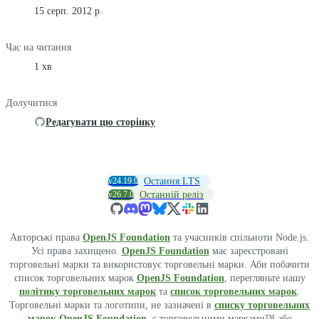
15 серп. 2012 р.
Час на читання
1 хв
Долучитися
Редагувати цю сторінку
v24.19.0
Остання LTS
v26.7.0
Останній реліз
Авторські права
OpenJS Foundation
та учасників спільноти Node.js.
Усі права захищено.
OpenJS Foundation
має зареєстровані
торговельні марки та використовує торговельні марки. Аби побачити
список торговельних марок
OpenJS Foundation
, перегляньте нашу
політику торговельних марок
та
список торговельних марок
.
Торговельні марки та логотипи, не зазначені в
списку торговельних
марок OpenJS Foundation
, є торговельними марками™ або