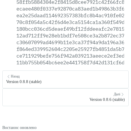
58ffb5884304e2f8415d8cee7921c42f66fc8d7
ecaee480f0337e92870ca83aed1b49863b3f659
ea2e25daad114692357383bfc8b4ac910fe02d9
70c8f054a5c42f6d4e3ca5154ca1a360f549d66
180bcc036cd5deaef49bf12fddeeafc2e78152e
12ad712ff9e28eb1bdf7e508ce3a2b872ec37d4
c30607099ad4699b11e3ca37f94a9da196a36dc
f864ed339952604c2205e25927fb4851da5b79b
ce711929befe756f942a039213aeece2ef3edcc
11bb755b054bc6ee2e441758f7d42d131cf6d55
Назад
Version 0.8.8 (stable)
Далі
Version 0.8.6 (stable)
Востаннє оновлено