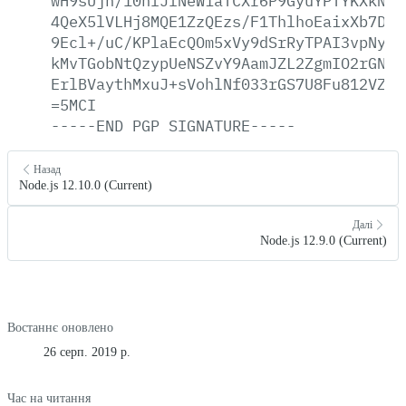
wH9sUjh/10nfJfNeWiaTCXr6P9GyuYPTYKXkNOi
4QeX5lVLHj8MQE1ZzQEzs/F1ThlhoEaixXb7D9f
9Ecl+/uC/KPlaEcQOm5xVy9dSrRyTPAI3vpNyGz
kMvTGobNtQzypUeNSZvY9AamJZL2ZgmIO2rGNK1
ErlBVaythMxuJ+sVohlNf033rGS7U8Fu812VZo0
=5MCI
-----END
PGP
SIGNATURE-----
Назад
Node.js 12.10.0 (Current)
Далі
Node.js 12.9.0 (Current)
Востаннє оновлено
26 серп. 2019 р.
Час на читання