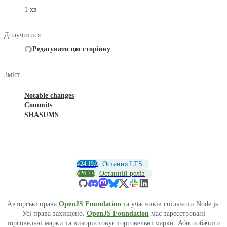
1 хв
Долучитися
Редагувати цю сторінку
Зміст
Notable changes
Commits
SHASUMS
v24.19.0
Остання LTS
v26.7.0
Останній реліз
Авторські права
OpenJS Foundation
та учасників спільноти Node.js.
Усі права захищено.
OpenJS Foundation
має зареєстровані
торговельні марки та використовує торговельні марки. Аби побачити