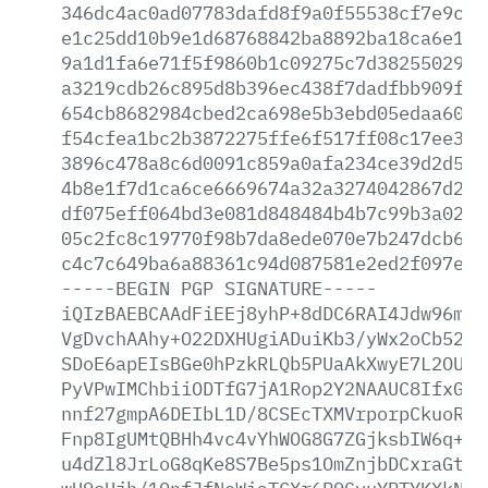
346dc4ac0ad07783dafd8f9a0f55538cf7e9cdf
e1c25dd10b9e1d68768842ba8892ba18ca6e1e1
9a1d1fa6e71f5f9860b1c09275c7d3825502986
a3219cdb26c895d8b396ec438f7dadfbb909f8b
654cb8682984cbed2ca698e5b3ebd05edaa6017
f54cfea1bc2b3872275ffe6f517ff08c17ee3f6
3896c478a8c6d0091c859a0afa234ce39d2d54e
4b8e1f7d1ca6ce6669674a32a3274042867d24a
df075eff064bd3e081d848484b4b7c99b3a022a
05c2fc8c19770f98b7da8ede070e7b247dcb671
c4c7c649ba6a88361c94d087581e2ed2f097eab
-----BEGIN
PGP
SIGNATURE-----
iQIzBAEBCAAdFiEEj8yhP+8dDC6RAI4Jdw96mlr
VgDvchAAhy+O22DXHUgiADuiKb3/yWx2oCb52Mz
SDoE6apEIsBGe0hPzkRLQb5PUaAkXwyE7L2OUqm
PyVPwIMChbiiODTfG7jA1Rop2Y2NAAUC8IfxGGQ
nnf27gmpA6DEIbL1D/8CSEcTXMVrporpCkuoRQ6
Fnp8IgUMtQBHh4vc4vYhWOG8G7ZGjksbIW6q+Ij
u4dZl8JrLoG8qKe8S7Be5ps1OmZnjbDCxraGtpC