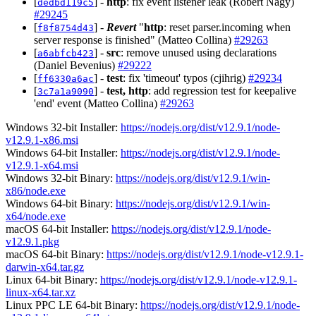
[
] -
http
: fix event listener leak (Robert Nagy)
dedbd119c5
#29245
[
] -
Revert
"
http
: reset parser.incoming when
f8f8754d43
server response is finished" (Matteo Collina)
#29263
[
] -
src
: remove unused using declarations
a6abfcb423
(Daniel Bevenius)
#29222
[
] -
test
: fix 'timeout' typos (cjihrig)
#29234
ff6330a6ac
[
] -
test, http
: add regression test for keepalive
3c7a1a9090
'end' event (Matteo Collina)
#29263
Windows 32-bit Installer:
https://nodejs.org/dist/v12.9.1/node-
v12.9.1-x86.msi
Windows 64-bit Installer:
https://nodejs.org/dist/v12.9.1/node-
v12.9.1-x64.msi
Windows 32-bit Binary:
https://nodejs.org/dist/v12.9.1/win-
x86/node.exe
Windows 64-bit Binary:
https://nodejs.org/dist/v12.9.1/win-
x64/node.exe
macOS 64-bit Installer:
https://nodejs.org/dist/v12.9.1/node-
v12.9.1.pkg
macOS 64-bit Binary:
https://nodejs.org/dist/v12.9.1/node-v12.9.1-
darwin-x64.tar.gz
Linux 64-bit Binary:
https://nodejs.org/dist/v12.9.1/node-v12.9.1-
linux-x64.tar.xz
Linux PPC LE 64-bit Binary:
https://nodejs.org/dist/v12.9.1/node-