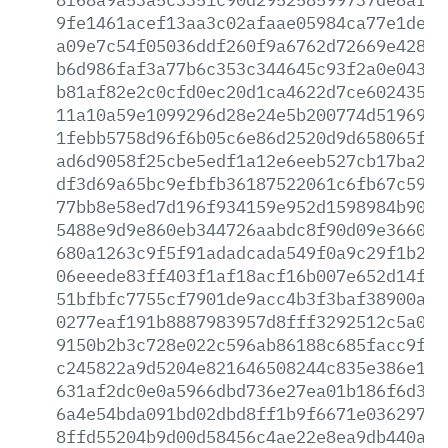
9fe1461acef13aa3c02afaae05984ca77e1de9b
a09e7c54f05036ddf260f9a6762d72669e42881
b6d986faf3a77b6c353c344645c93f2a0e0436c
b81af82e2c0cfd0ec20d1ca4622d7ce60243545
11a10a59e1099296d28e24e5b200774d5196932
1febb5758d96f6b05c6e86d2520d9d658065fae
ad6d9058f25cbe5edf1a12e6eeb527cb17ba2ea
df3d69a65bc9efbfb36187522061c6fb67c5936
77bb8e58ed7d196f934159e952d1598984b9000
5488e9d9e860eb344726aabdc8f90d09e36602d
680a1263c9f5f91adadcada549f0a9c29f1b26d
06eeede83ff403f1af18acf16b007e652d14ff1
51bfbfc7755cf7901de9acc4b3f3baf38900af5
0277eaf191b8887983957d8fff3292512c5a057
9150b2b3c728e022c596ab86188c685facc9f30
c245822a9d5204e821646508244c835e386e11c
631af2dc0e0a5966dbd736e27ea01b186f6d3f2
6a4e54bda091bd02dbd8ff1b9f6671e036297da
8ffd55204b9d00d58456c4ae22e8ea9db440a97