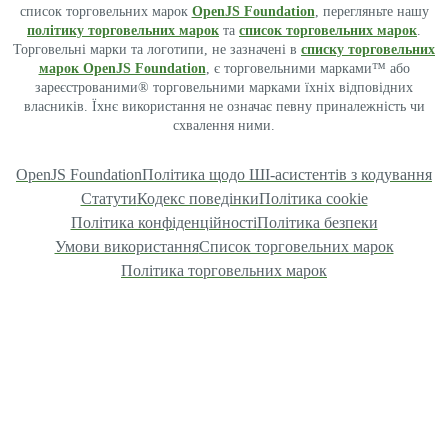
список торговельних марок
OpenJS Foundation
, перегляньте нашу
політику торговельних марок
та
список торговельних марок
.
Торговельні марки та логотипи, не зазначені в
списку торговельних
марок OpenJS Foundation
, є торговельними марками™ або
зареєстрованими® торговельними марками їхніх відповідних
власників. Їхнє використання не означає певну приналежність чи
схвалення ними.
OpenJS Foundation
Політика щодо ШІ-асистентів з кодування
Статути
Кодекс поведінки
Політика cookie
Політика конфіденційності
Політика безпеки
Умови використання
Список торговельних марок
Політика торговельних марок