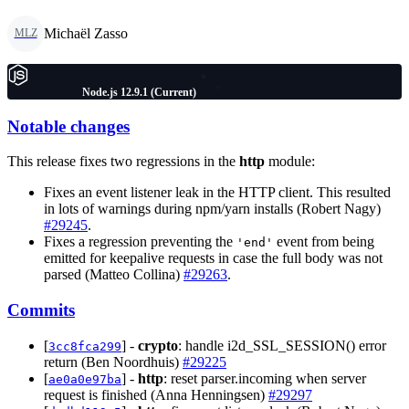
Michaël Zasso
MLZ
Node.js 12.9.1 (Current)
Notable changes
This release fixes two regressions in the
http
module:
Fixes an event listener leak in the HTTP client. This resulted
in lots of warnings during npm/yarn installs (Robert Nagy)
#29245
.
Fixes a regression preventing the
event from being
'end'
emitted for keepalive requests in case the full body was not
parsed (Matteo Collina)
#29263
.
Commits
[
] -
crypto
: handle i2d_SSL_SESSION() error
3cc8fca299
return (Ben Noordhuis)
#29225
[
] -
http
: reset parser.incoming when server
ae0a0e97ba
request is finished (Anna Henningsen)
#29297