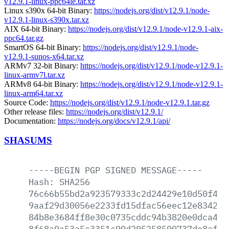
v12.9.1-linux-ppc64le.tar.xz
Linux s390x 64-bit Binary:
https://nodejs.org/dist/v12.9.1/node-
v12.9.1-linux-s390x.tar.xz
AIX 64-bit Binary:
https://nodejs.org/dist/v12.9.1/node-v12.9.1-aix-
ppc64.tar.gz
SmartOS 64-bit Binary:
https://nodejs.org/dist/v12.9.1/node-
v12.9.1-sunos-x64.tar.xz
ARMv7 32-bit Binary:
https://nodejs.org/dist/v12.9.1/node-v12.9.1-
linux-armv7l.tar.xz
ARMv8 64-bit Binary:
https://nodejs.org/dist/v12.9.1/node-v12.9.1-
linux-arm64.tar.xz
Source Code:
https://nodejs.org/dist/v12.9.1/node-v12.9.1.tar.gz
Other release files:
https://nodejs.org/dist/v12.9.1/
Documentation:
https://nodejs.org/docs/v12.9.1/api/
SHASUMS
-----BEGIN
PGP
SIGNED
MESSAGE-----
Hash:
SHA256
76c66b55bd2a923579333c2d24429e10d50f4e2
9aaf29d30056e2233fd15dfac56eec12e8342d9
84b8e3684ff8e30c0735cddc94b3820e0dca4a6
8f68a9a53a5c3351c90d295258599737de8afca