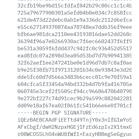
32cfb19be9bd15cfdfaf842b29c80cc1c1c4b84
725a79677900301a5efd04b0e034c7c858fccf3
621de473d22debc0ab1e9a336dc2112d6efca7f
e55c627149370874aa78748ea7ddb356f9eeeef
bfb6ae981dca2110ee43193816dae52dd268c58
36394f96a7e0266930ac7f6ec6602437f6ff974
be531a3059f6fdd437c942fc0c936452d551738
ead8fdc07a2898d3ea05d53bd7d7b909413852d
32f62aef1ee247241be0e1d96d7db7c8af0ae6d
b9e25f38fb71f97131201b34c0e93843e3d2025
dde5fc60d7d566a3483b6cecc81c9e70f59a12f
604cfca5f33454a94bd332b4d7b9fa416705a3e
060745e3cef2f5505cf94cc96686470b407983d
9e272bf227c74d91cec9b29a599c882042281c4
dd09e18af67ea02f861fc541b66e6e0f701cfae
-----BEGIN
PGP
SIGNATURE-----
iQEzBAEBCAAdFiEETtd49TnjY0x3nIfG1wYoSKG
AFxCbgf/dwH2NzpxHGEj1FzEd6rpIv2X1tmxGT5
r08WCOSSLhO4oWU8fWf1+EaryHBBmg5eGgyuoRO