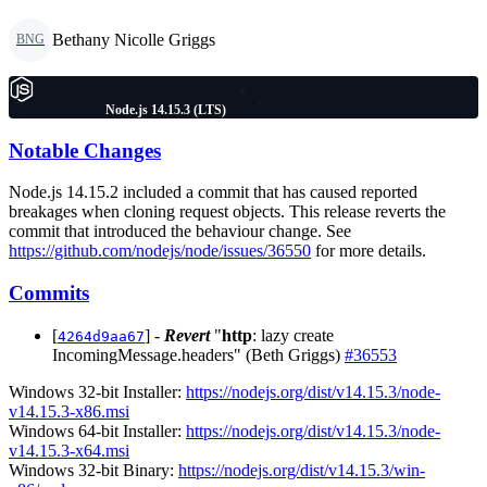
Bethany Nicolle Griggs
BNG
Node.js 14.15.3 (LTS)
Notable Changes
Node.js 14.15.2 included a commit that has caused reported
breakages when cloning request objects. This release reverts the
commit that introduced the behaviour change. See
https://github.com/nodejs/node/issues/36550
for more details.
Commits
[
] -
Revert
"
http
: lazy create
4264d9aa67
IncomingMessage.headers" (Beth Griggs)
#36553
Windows 32-bit Installer:
https://nodejs.org/dist/v14.15.3/node-
v14.15.3-x86.msi
Windows 64-bit Installer:
https://nodejs.org/dist/v14.15.3/node-
v14.15.3-x64.msi
Windows 32-bit Binary:
https://nodejs.org/dist/v14.15.3/win-