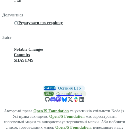
1 хв
Долучитися
Редагувати цю сторінку
Зміст
Notable Changes
Commits
SHASUMS
v24.19.0
Остання LTS
v26.7.0
Останній реліз
Авторські права
OpenJS Foundation
та учасників спільноти Node.js.
Усі права захищено.
OpenJS Foundation
має зареєстровані
торговельні марки та використовує торговельні марки. Аби побачити
список торговельних марок
OpenJS Foundation
, перегляньте нашу