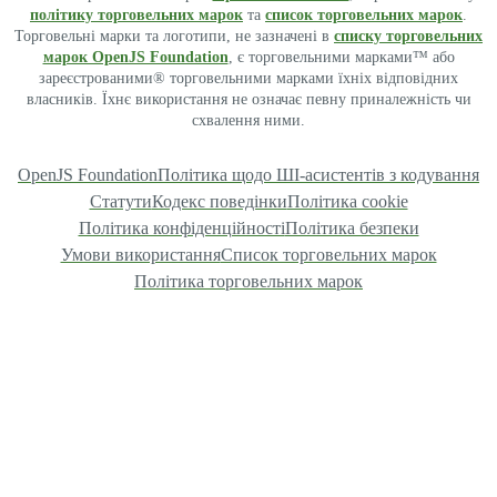
політику торговельних марок
та
список торговельних марок
.
Торговельні марки та логотипи, не зазначені в
списку торговельних
марок OpenJS Foundation
, є торговельними марками™ або
зареєстрованими® торговельними марками їхніх відповідних
власників. Їхнє використання не означає певну приналежність чи
схвалення ними.
OpenJS Foundation
Політика щодо ШІ-асистентів з кодування
Статути
Кодекс поведінки
Політика cookie
Політика конфіденційності
Політика безпеки
Умови використання
Список торговельних марок
Політика торговельних марок