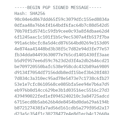
-----BEGIN
PGP
SIGNED
MESSAGE-----
Hash:
SHA256
98c04e6d867ddd65f59c3079dfc155ed8834a49
0dfaa48a76b6f4164bdf6fac64b7c88d542d53f
70b70f1d5741c59fb9cee0c93a8f4dbae62d457
6f1245aac1c101f1b5c9ec5307a4fb517f7baac
991a6cbbcfc8a5d4cd876564bd0269e153d0937
4e874aa41448bd3b38f5c7d82e94d3fe77e5738
fb34dda04493630077e765cd1401430ff3aae73
b5d9f957ee6d59c7623d2d3f4a2db2646cd2197
be709720550bafc538e958cdc432b89a6980955
d9134f7054df7156ddb8edf15bef3b628f4837d
7d834c3a310ec95ad78e5473e7c1738c6fb270f
53e1e7cfc8610568ce085bfa5ee94e7b6a7d9ae
eb976b0d14cc629be3b1d03516ec5516c27d365
439490022fed1ef0945240210c3a84725adcd24
6715ecd8b5ab626b4de8454bd0da629a6194bf8
b872127438fa7ad56d161cdb5a279f05d2a1763
d23a5c354f1c30278477e4e8d1ecb4c12660a4d