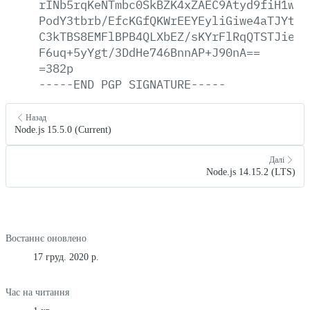
rINb5rqKeNTmbc0SkBZK4xZAEC9Atyd9fiH1weN
PodY3tbrb/EfcKGfQKWrEEYEyliGiwe4aTJYt0A
C3kTBS8EMFlBPB4QLXbEZ/sKYrFlRqQTSTJieUe
F6uq+5yYgt/3DdHe746BnnAP+J90nA==
=382p
-----END
PGP
SIGNATURE-----
Назад
Node.js 15.5.0 (Current)
Далі
Node.js 14.15.2 (LTS)
Востаннє оновлено
17 груд. 2020 р.
Час на читання