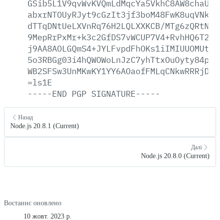
GSib5L1V9qvWvKVQmLdMqcYa5VkhC8AW8chaUOn
abxrNTOUyRJyt9cGzIt3jf3boM48FwK8uqVNkjk
dTTqDNtUeLXVnRq76H2LQLXXKCB/MTg6zQRtNO4
9MepRrPxMr+k3c2GfDS7vWCUP7V4+RvhHQ6T26i
j9AA8AOLGQmS4+JYLFvpdFhOKs1iIMIUUOMUt6k
5o3RBGg03i4hQWOWoLnJzC7yhTtxOuOyty84pEs
WB2SFSw3UnMKwKY1YY6AOaofFMLqCNkwRRRjD1e
=ls1E
-----END
PGP
SIGNATURE-----
Назад
Node.js 20.8.1 (Current)
Далі
Node.js 20.8.0 (Current)
Востаннє оновлено
10 жовт. 2023 р.