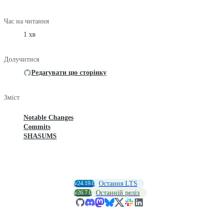
Час на читання
1 хв
Долучитися
Редагувати цю сторінку
Зміст
Notable Changes
Commits
SHASUMS
v24.19.0
Остання LTS
v26.7.0
Останній реліз