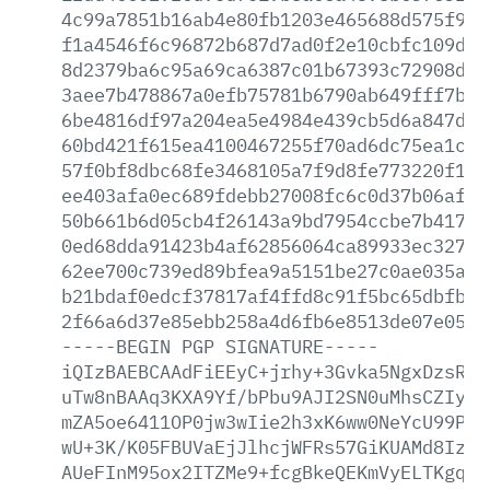
4c99a7851b16ab4e80fb1203e465688d575f908
f1a4546f6c96872b687d7ad0f2e10cbfc109d30
8d2379ba6c95a69ca6387c01b67393c72908d02
3aee7b478867a0efb75781b6790ab649fff7bf8
6be4816df97a204ea5e4984e439cb5d6a847da0
60bd421f615ea4100467255f70ad6dc75ea1cdf
57f0bf8dbc68fe3468105a7f9d8fe773220f135
ee403afa0ec689fdebb27008fc6c0d37b06af65
50b661b6d05cb4f26143a9bd7954ccbe7b41735
0ed68dda91423b4af62856064ca89933ec327ce
62ee700c739ed89bfea9a5151be27c0ae035aa6
b21bdaf0edcf37817af4ffd8c91f5bc65dbfbf6
2f66a6d37e85ebb258a4d6fb6e8513de07e05e3
-----BEGIN
PGP
SIGNATURE-----
iQIzBAEBCAAdFiEEyC+jrhy+3Gvka5NgxDzsRcF
uTw8nBAAq3KXA9Yf/bPbu9AJI2SN0uMhsCZIyvq
mZA5oe6411OP0jw3wIie2h3xK6ww0NeYcU99P7T
wU+3K/K05FBUVaEjJlhcjWFRs57GiKUAMd8IzO1
AUeFInM95ox2ITZMe9+fcgBkeQEKmVyELTKgqF0