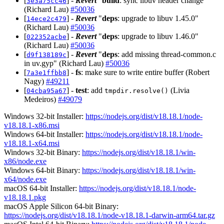
[
] -
Revert
"
build
: sync libuv header change"
3e3a75cc46
(Richard Lau)
#50036
[
] -
Revert
"
deps
: upgrade to libuv 1.45.0"
14ece2c479
(Richard Lau)
#50036
[
] -
Revert
"
deps
: upgrade to libuv 1.46.0"
022352acbe
(Richard Lau)
#50036
[
] -
Revert
"
deps
: add missing thread-common.c
d9f138189c
in uv.gyp" (Richard Lau)
#50036
[
] -
fs
: make sure to write entire buffer (Robert
7a3e1ffbb8
Nagy)
#49211
[
] -
test
: add
(Livia
04cba95a67
tmpdir.resolve()
Medeiros)
#49079
Windows 32-bit Installer:
https://nodejs.org/dist/v18.18.1/node-
v18.18.1-x86.msi
Windows 64-bit Installer:
https://nodejs.org/dist/v18.18.1/node-
v18.18.1-x64.msi
Windows 32-bit Binary:
https://nodejs.org/dist/v18.18.1/win-
x86/node.exe
Windows 64-bit Binary:
https://nodejs.org/dist/v18.18.1/win-
x64/node.exe
macOS 64-bit Installer:
https://nodejs.org/dist/v18.18.1/node-
v18.18.1.pkg
macOS Apple Silicon 64-bit Binary:
https://nodejs.org/dist/v18.18.1/node-v18.18.1-darwin-arm64.tar.gz