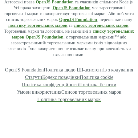
Авторські права
OpenJS Foundation
та учасників спільноти Node.js.
Усі права захищено.
OpenJS Foundation
має зареєстровані
торговельні марки та використовує торговельні марки. Аби побачити
список торговельних марок
OpenJS Foundation
, перегляньте нашу
політику торговельних марок
та
список торговельних марок
.
Торговельні марки та логотипи, не зазначені в
списку торговельних
марок OpenJS Foundation
, є торговельними марками™ або
зареєстрованими® торговельними марками їхніх відповідних
власників. Їхнє використання не означає певну приналежність чи
схвалення ними.
OpenJS Foundation
Політика щодо ШІ-асистентів з кодування
Статути
Кодекс поведінки
Політика cookie
Політика конфіденційності
Політика безпеки
Умови використання
Список торговельних марок
Політика торговельних марок