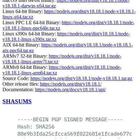
macOS Intel 64-bit Binary:
https://nodejs.org/dist/v18.18.1/node-
v18.18.1-darwin-x64.tar.gz
Linux 64-bit Binary:
https://nodejs.org/dist/v18.18.1/node-v18.18.1-
linux-x64.tar.xz
Linux PPC LE 64-bit Binary:
https://nodejs.org/dist/v18.18.1/node-
v18.18.1-linux-ppc64le.tar.xz
Linux s390x 64-bit Binary:
https://nodejs.org/dist/v18.18.1/node-
v18.18.1-linux-s390x.tar.xz
AIX 64-bit Binary:
https://nodejs.org/dist/v18.18.1/node-v18.18.1-
aix-ppc64.tar.gz
ARMv7 32-bit Binary:
https://nodejs.org/dist/v18.18.1/node-
v18.18.1-linux-armv7l.tar.xz
ARMv8 64-bit Binary:
https://nodejs.org/dist/v18.18.1/node-
v18.18.1-linux-arm64.tar.xz
Source Code:
https://nodejs.org/dist/v18.18.1/node-v18.18.1.tar.gz
Other release files:
https://nodejs.org/dist/v18.18.1/
Documentation:
https://nodejs.org/docs/v18.18.1/api/
SHASUMS
-----BEGIN
PGP
SIGNED
MESSAGE-----
Hash:
SHA256
88e9b3fda25cfcca569f022681e1fcade677c7c