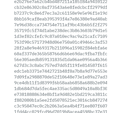
e2b276e7a62cb4bd487211a185f84a94f012220
cb32e86302c0af73543a6e8fedcbcff2979df96
b7237c9c8e6f7ec3a2c61158e9e5e96f1e19d54
8bb169caf8eab395393f4a7e86380e9ad40abbf
7e96d38cca734754e711af9bc43b6b5f2f27995
35719fc5f74d1abe238dec3b863603b79d1e504
1d3ef02cfefc9c87a010ec9ac9a21cafc71096e
753f90c57173948d06e750a01c49466c3af532e
28f2a8e9e469317b211096a15982f84ebfa6e8c
60af337de365b58766d6b6e69dac9fba7fbfc8e
56e305aedb859131835d1da06ae0956a4b36672
627d3c3c8abc757ed7dd5f119fe814587f61506
edc1eb3371e7442721b48f0a7b8a9d77e553e9c
7d09fa2988870de52f10648e73e1e89a27ad3a8
9ce4db11f1d8399f6b58aab6858a688b2e09405
1db684d7da5fec4ae335ac5d8049a10a8bf30ba
e73818888634e8bf1a9d482e1bd219ca3811c3f
f882080b1a5ee2fd5078521ec3016cb8472740d
c3c95047ec0c2b2063a5ea4b4f71ee807f6075d
1fdd4cc029fcd96d7019b8acea4598bc37e31f1