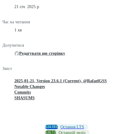
21 січ. 2025 р.
Час на читання
1 хв
Долучитися
Редагувати цю сторінку
Зміст
2025-01-21, Version 23.6.1 (Current), @RafaelGSS
Notable Changes
Commits
SHASUMS
v24.19.0
Остання LTS
v26.7.0
Останній реліз