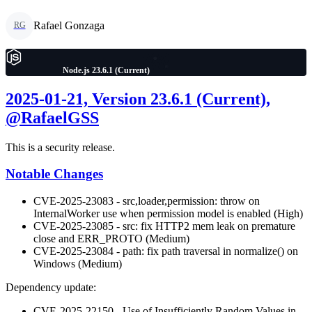
Rafael Gonzaga
RG
Node.js 23.6.1 (Current)
2025-01-21, Version 23.6.1 (Current),
@RafaelGSS
This is a security release.
Notable Changes
CVE-2025-23083 - src,loader,permission: throw on
InternalWorker use when permission model is enabled (High)
CVE-2025-23085 - src: fix HTTP2 mem leak on premature
close and ERR_PROTO (Medium)
CVE-2025-23084 - path: fix path traversal in normalize() on
Windows (Medium)
Dependency update:
CVE-2025-22150 - Use of Insufficiently Random Values in