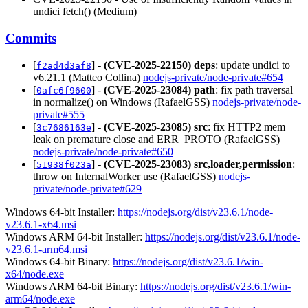
undici fetch() (Medium)
Commits
[
] -
(CVE-2025-22150)
deps
: update undici to
f2ad4d3af8
v6.21.1 (Matteo Collina)
nodejs-private/node-private#654
[
] -
(CVE-2025-23084)
path
: fix path traversal
0afc6f9600
in normalize() on Windows (RafaelGSS)
nodejs-private/node-
private#555
[
] -
(CVE-2025-23085)
src
: fix HTTP2 mem
3c7686163e
leak on premature close and ERR_PROTO (RafaelGSS)
nodejs-private/node-private#650
[
] -
(CVE-2025-23083)
src,loader,permission
:
51938f023a
throw on InternalWorker use (RafaelGSS)
nodejs-
private/node-private#629
Windows 64-bit Installer:
https://nodejs.org/dist/v23.6.1/node-
v23.6.1-x64.msi
Windows ARM 64-bit Installer:
https://nodejs.org/dist/v23.6.1/node-
v23.6.1-arm64.msi
Windows 64-bit Binary:
https://nodejs.org/dist/v23.6.1/win-
x64/node.exe
Windows ARM 64-bit Binary:
https://nodejs.org/dist/v23.6.1/win-
arm64/node.exe