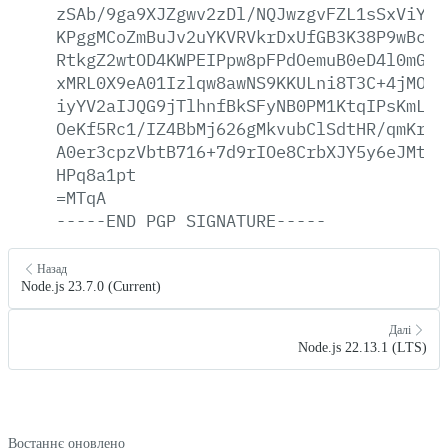
zSAb/9ga9XJZgwv2zDl/NQJwzgvFZL1sSxViY6p
KPggMCoZmBuJv2uYKVRVkrDxUfGB3K38P9wBc8k
RtkgZ2wtOD4KWPEIPpw8pFPdOemuB0eD4l0mG6v
xMRL0X9eA01Izlqw8awNS9KKULni8T3C+4jMOc4
iyYV2aIJQG9jTlhnfBkSFyNB0PM1KtqIPsKmLGD
OeKf5Rc1/IZ4BbMj626gMkvubClSdtHR/qmKri5
A0er3cpzVbtB716+7d9rIOe8CrbXJY5y6eJMtvx
HPq8a1pt
=MTqA
-----END
PGP
SIGNATURE-----
Назад
Node.js 23.7.0 (Current)
Далі
Node.js 22.13.1 (LTS)
Востаннє оновлено