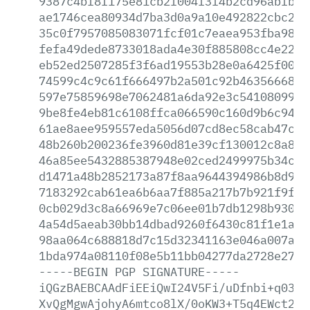
9387c4bf8f175e81cb2f004f3f4b2cd96abfb70
ae1746cea80934d7ba3d0a9a10e492822cbc23d
35c0f7957085083071fcf01c7eaea953fba98f1
fefa49dede8733018ada4e30f885808cc4e2216
eb52ed2507285f3f6ad19553b28e0a6425f00ee
74599c4c9c61f666497b2a501c92b4635666815
597e75859698e7062481a6da92e3c54108099f5
9be8fe4eb81c6108ffca066590c160d9b6c9408
61ae8aee959557eda5056d07cd8ec58cab47cff
48b260b200236fe3960d81e39cf130012c8a877
46a85ee5432885387948e02ced2499975b34cc2
d1471a48b2852173a87f8aa9644394986b8d924
7183292cab61ea6b6aa7f885a217b7b921f9f1d
0cb029d3c8a66969e7c06ee01b7db1298b9300e
4a54d5aeab30bb14dbad9260f6430c81f1e1afb
98aa064c688818d7c15d32341163e046a007ae9
1bda974a08110f08e5b11bb04277da2728e2775
-----BEGIN
PGP
SIGNATURE-----
iQGzBAEBCAAdFiEEiQwI24V5Fi/uDfnbi+q0389
XvQgMgwAjohyA6mtco8lX/0oKW3+T5q4EWct2IV