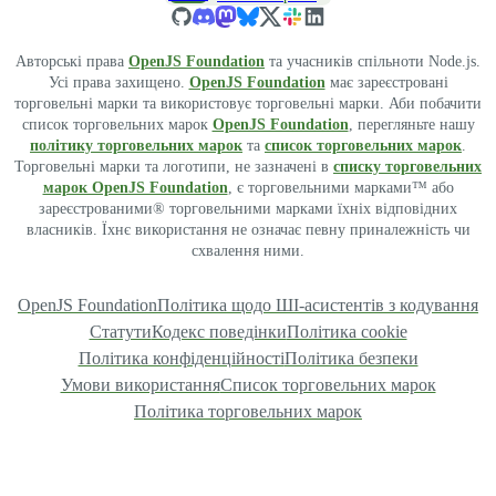
Авторські права
OpenJS Foundation
та учасників спільноти Node.js.
Усі права захищено.
OpenJS Foundation
має зареєстровані
торговельні марки та використовує торговельні марки. Аби побачити
список торговельних марок
OpenJS Foundation
, перегляньте нашу
політику торговельних марок
та
список торговельних марок
.
Торговельні марки та логотипи, не зазначені в
списку торговельних
марок OpenJS Foundation
, є торговельними марками™ або
зареєстрованими® торговельними марками їхніх відповідних
власників. Їхнє використання не означає певну приналежність чи
схвалення ними.
OpenJS Foundation
Політика щодо ШІ-асистентів з кодування
Статути
Кодекс поведінки
Політика cookie
Політика конфіденційності
Політика безпеки
Умови використання
Список торговельних марок
Політика торговельних марок