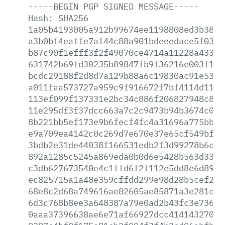
-----BEGIN
PGP
SIGNED
MESSAGE-----
Hash:
SHA256
1a05b4193005a912b99674ee1198808ed3b3885
a3b0bf4eaffe7af44c88a901bdeeedace5f03bf
b87c90f1efff3f2f49070ce4714a11228a43331
631742b69fd30235b89847fb9f36216e003f1ef
bcdc29188f2d8d7a129b88a6c19830ac91e53e6
a011faa573727a959c9f916672f7bf4114d118c
113ef099f137331e2bc34c886f206827948c831
11e295df3f37dcc663a7c2c9473b94b3674c0c8
8b221bb5ef173e9b6fecf4fc4a31696a775bbfe
e9a709ea4142c0c269d7e670e37e65cf549bf69
3bdb2e31de44038f166531edb2f3d99278b6c36
892a1285c5245a869eda0b0d6e5428b563d33a7
c3db627673540e4c1ffd6f2f112e5dd8e6d89ea
ec825715a1a48e359cffdd299e98d28b5cef27c
68e8c2d68a749616ae82605ae85871a3e281c6a
6d3c768b8ee3a648387a79e0ad2b43fc3e736f9
0aaa37396638ae6e71af66927dcc41414327051