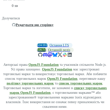
0 хв
Долучитися
Редагувати цю сторінку
v24.19.0
Остання LTS
v26.7.0
Останній реліз
Авторські права
OpenJS Foundation
та учасників спільноти Node.js.
Усі права захищено.
OpenJS Foundation
має зареєстровані
торговельні марки та використовує торговельні марки. Аби побачити
список торговельних марок
OpenJS Foundation
, перегляньте нашу
політику торговельних марок
та
список торговельних марок
.
Торговельні марки та логотипи, не зазначені в
списку торговельних
марок OpenJS Foundation
, є торговельними марками™ або
зареєстрованими® торговельними марками їхніх відповідних
власників. Їхнє використання не означає певну приналежність чи
схвалення ними.