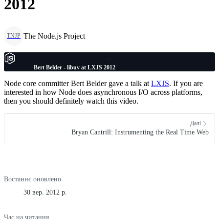
2012
The Node.js Project
TNJP
Bert Belder - libuv at LXJS 2012
Node core committer Bert Belder gave a talk at
LXJS
. If you are
interested in how Node does asynchronous I/O across platforms,
then you should definitely watch this video.
Далі
Bryan Cantrill: Instrumenting the Real Time Web
Востаннє оновлено
30 вер. 2012 р.
Час на читання