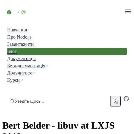
Перейти до вмісту
Навчання
Про Node.js
Завантажити
Блог
Документація
Бета-документація
Долучитися
Курси
Уведіть щось...
Bert Belder - libuv at LXJS