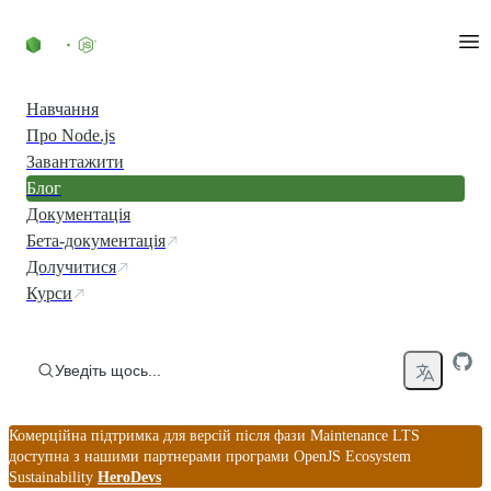
Перейти до вмісту
Навчання
Про Node.js
Завантажити
Блог
Документація
Бета-документація
Долучитися
Курси
Уведіть щось...
Комерційна підтримка для версій після фази Maintenance LTS
доступна з нашими партнерами програми OpenJS Ecosystem
Sustainability
HeroDevs