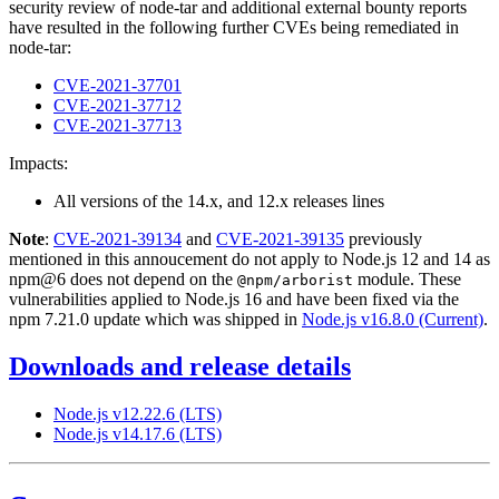
security review of node-tar and additional external bounty reports
have resulted in the following further CVEs being remediated in
node-tar:
CVE-2021-37701
CVE-2021-37712
CVE-2021-37713
Impacts:
All versions of the 14.x, and 12.x releases lines
Note
:
CVE-2021-39134
and
CVE-2021-39135
previously
mentioned in this annoucement do not apply to Node.js 12 and 14 as
npm@6 does not depend on the
module. These
@npm/arborist
vulnerabilities applied to Node.js 16 and have been fixed via the
npm 7.21.0 update which was shipped in
Node.js v16.8.0 (Current)
.
Downloads and release details
Node.js v12.22.6 (LTS)
Node.js v14.17.6 (LTS)