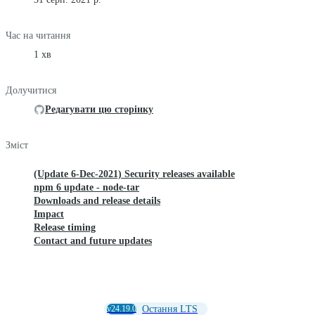
Час на читання
1 хв
Долучитися
Редагувати цю сторінку
Зміст
(Update 6-Dec-2021) Security releases available
npm 6 update - node-tar
Downloads and release details
Impact
Release timing
Contact and future updates
v24.19.0
Остання LTS