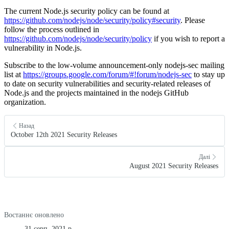
The current Node.js security policy can be found at
https://github.com/nodejs/node/security/policy#security
. Please
follow the process outlined in
https://github.com/nodejs/node/security/policy
if you wish to report a
vulnerability in Node.js.
Subscribe to the low-volume announcement-only nodejs-sec mailing
list at
https://groups.google.com/forum/#!forum/nodejs-sec
to stay up
to date on security vulnerabilities and security-related releases of
Node.js and the projects maintained in the nodejs GitHub
organization.
Назад
October 12th 2021 Security Releases
Далі
August 2021 Security Releases
Востаннє оновлено
31 серп. 2021 р.