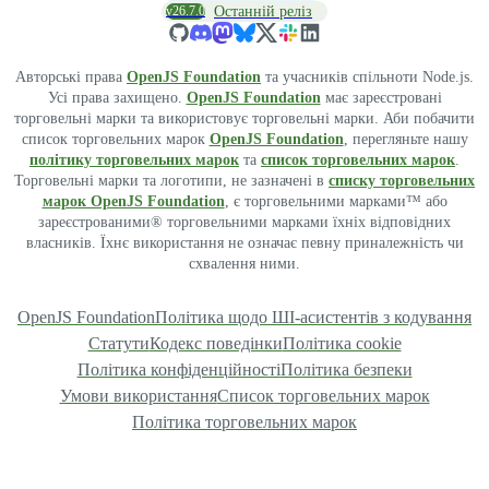
v26.7.0
Останній реліз
Авторські права
OpenJS Foundation
та учасників спільноти Node.js.
Усі права захищено.
OpenJS Foundation
має зареєстровані
торговельні марки та використовує торговельні марки. Аби побачити
список торговельних марок
OpenJS Foundation
, перегляньте нашу
політику торговельних марок
та
список торговельних марок
.
Торговельні марки та логотипи, не зазначені в
списку торговельних
марок OpenJS Foundation
, є торговельними марками™ або
зареєстрованими® торговельними марками їхніх відповідних
власників. Їхнє використання не означає певну приналежність чи
схвалення ними.
OpenJS Foundation
Політика щодо ШІ-асистентів з кодування
Статути
Кодекс поведінки
Політика cookie
Політика конфіденційності
Політика безпеки
Умови використання
Список торговельних марок
Політика торговельних марок