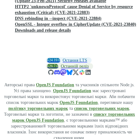
(Update 23-Feb-2021) Security releases available
HTTP2 'unknownProtocol' cause Denial of Service by resource
exhaustion (Critical) (CVE-2021-22883)
DNS rebinding in --inspect (CVE-2021-22884)
OpenSSL - Integer overflow in CipherUpdate (CVE-2021-23840)
Downloads and release details
v24.19.0
Остання LTS
v26.7.0
Останній реліз
Авторські права
OpenJS Foundation
та учасників спільноти Node.js.
Усі права захищено.
OpenJS Foundation
має зареєстровані
торговельні марки та використовує торговельні марки. Аби побачити
список торговельних марок
OpenJS Foundation
, перегляньте нашу
політику торговельних марок
та
список торговельних марок
.
Торговельні марки та логотипи, не зазначені в
списку торговельних
марок OpenJS Foundation
, є торговельними марками™ або
зареєстрованими® торговельними марками їхніх відповідних
власників. Їхнє використання не означає певну приналежність чи
схвалення ними.