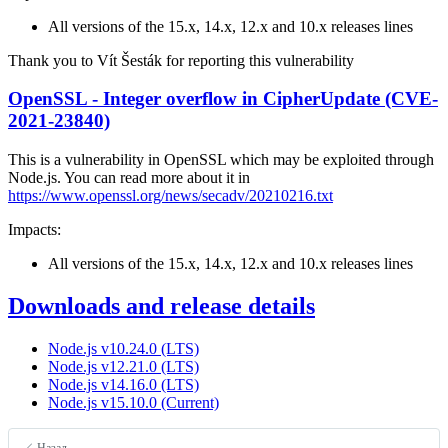
All versions of the 15.x, 14.x, 12.x and 10.x releases lines
Thank you to Vít Šesták for reporting this vulnerability
OpenSSL - Integer overflow in CipherUpdate (CVE-
2021-23840)
This is a vulnerability in OpenSSL which may be exploited through
Node.js. You can read more about it in
https://www.openssl.org/news/secadv/20210216.txt
Impacts:
All versions of the 15.x, 14.x, 12.x and 10.x releases lines
Downloads and release details
Node.js v10.24.0 (LTS)
Node.js v12.21.0 (LTS)
Node.js v14.16.0 (LTS)
Node.js v15.10.0 (Current)