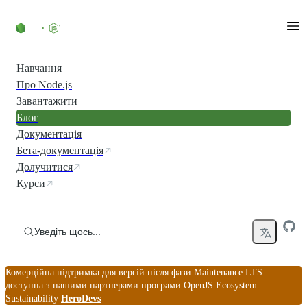
Перейти до вмісту
Навчання
Про Node.js
Завантажити
Блог
Документація
Бета-документація
Долучитися
Курси
Уведіть щось...
Комерційна підтримка для версій після фази Maintenance LTS
доступна з нашими партнерами програми OpenJS Ecosystem
Sustainability
HeroDevs