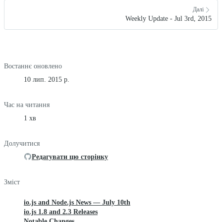
Далі
Weekly Update - Jul 3rd, 2015
Востаннє оновлено
10 лип. 2015 р.
Час на читання
1 хв
Долучитися
Редагувати цю сторінку
Зміст
io.js and Node.js News — July 10th
io.js 1.8 and 2.3 Releases
Notable Changes