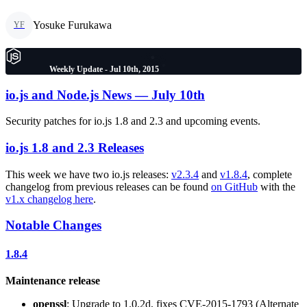
Yosuke Furukawa
YF
Weekly Update - Jul 10th, 2015
io.js and Node.js News — July 10th
Security patches for io.js 1.8 and 2.3 and upcoming events.
io.js 1.8 and 2.3 Releases
This week we have two io.js releases:
v2.3.4
and
v1.8.4
, complete
changelog from previous releases can be found
on GitHub
with the
v1.x changelog here
.
Notable Changes
1.8.4
Maintenance release
openssl
: Upgrade to 1.0.2d, fixes CVE-2015-1793 (Alternate