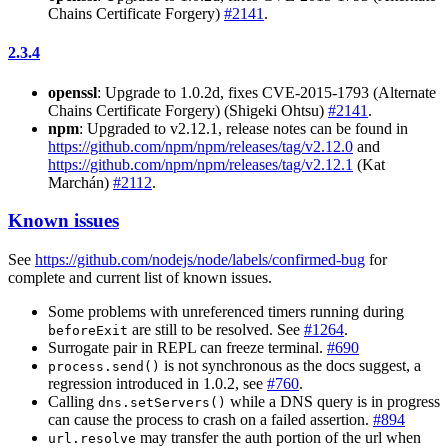
Chains Certificate Forgery)
#2141
.
2.3.4
openssl
: Upgrade to 1.0.2d, fixes CVE-2015-1793 (Alternate
Chains Certificate Forgery) (Shigeki Ohtsu)
#2141
.
npm
: Upgraded to v2.12.1, release notes can be found in
https://github.com/npm/npm/releases/tag/v2.12.0
and
https://github.com/npm/npm/releases/tag/v2.12.1
(Kat
Marchán)
#2112
.
Known issues
See
https://github.com/nodejs/node/labels/confirmed-bug
for
complete and current list of known issues.
Some problems with unreferenced timers running during
are still to be resolved. See
#1264
.
beforeExit
Surrogate pair in REPL can freeze terminal.
#690
is not synchronous as the docs suggest, a
process.send()
regression introduced in 1.0.2, see
#760
.
Calling
while a DNS query is in progress
dns.setServers()
can cause the process to crash on a failed assertion.
#894
may transfer the auth portion of the url when
url.resolve