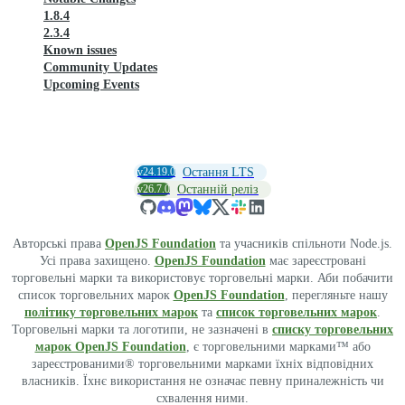
1.8.4
2.3.4
Known issues
Community Updates
Upcoming Events
v24.19.0
Остання LTS
v26.7.0
Останній реліз
Авторські права
OpenJS Foundation
та учасників спільноти Node.js.
Усі права захищено.
OpenJS Foundation
має зареєстровані
торговельні марки та використовує торговельні марки. Аби побачити
список торговельних марок
OpenJS Foundation
, перегляньте нашу
політику торговельних марок
та
список торговельних марок
.
Торговельні марки та логотипи, не зазначені в
списку торговельних
марок OpenJS Foundation
, є торговельними марками™ або
зареєстрованими® торговельними марками їхніх відповідних
власників. Їхнє використання не означає певну приналежність чи
схвалення ними.