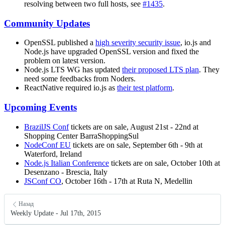
resolving between two full hosts, see
#1435
.
Community Updates
OpenSSL published a
high severity security issue
, io.js and
Node.js have upgraded OpenSSL version and fixed the
problem on latest version.
Node.js LTS WG has updated
their proposed LTS plan
. They
need some feedbacks from Noders.
ReactNative required io.js as
their test platform
.
Upcoming Events
BrazilJS Conf
tickets are on sale, August 21st - 22nd at
Shopping Center BarraShoppingSul
NodeConf EU
tickets are on sale, September 6th - 9th at
Waterford, Ireland
Node.js Italian Conference
tickets are on sale, October 10th at
Desenzano - Brescia, Italy
JSConf CO
, October 16th - 17th at Ruta N, Medellin
Назад
Weekly Update - Jul 17th, 2015