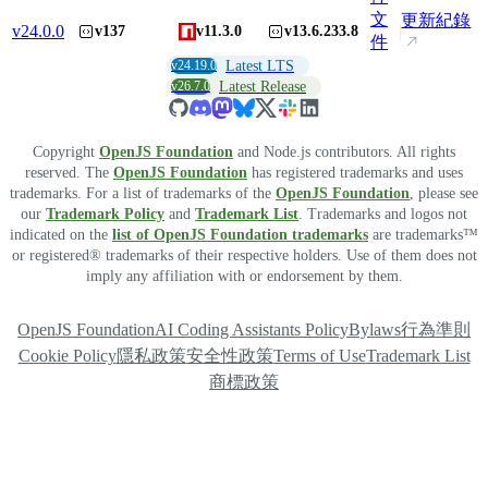
文
更新紀錄
v
24.0.0
v137
v11.3.0
v13.6.233.8
件
v24.19.0
Latest LTS
v26.7.0
Latest Release
Copyright
OpenJS Foundation
and Node.js contributors. All rights
reserved. The
OpenJS Foundation
has registered trademarks and uses
trademarks. For a list of trademarks of the
OpenJS Foundation
, please see
our
Trademark Policy
and
Trademark List
. Trademarks and logos not
indicated on the
list of OpenJS Foundation trademarks
are trademarks™
or registered® trademarks of their respective holders. Use of them does not
imply any affiliation with or endorsement by them.
OpenJS Foundation
AI Coding Assistants Policy
Bylaws
行為準則
Cookie Policy
隱私政策
安全性政策
Terms of Use
Trademark List
商標政策