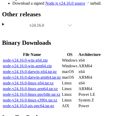
Download a signed
Node.js
v24.16.0
source
tarball.
Other releases
v24.16.0
Binary Downloads
File Name
OS
Architecture
node-v24.16.0-win-x64.zip
Windows
x64
node-v24.16.0-win-arm64.zip
Windows
ARM64
node-v24.16.0-darwin-x64.tar.gz
macOS
x64
node-v24.16.0-darwin-arm64.tar.gz
macOS
ARM64
node-v24.16.0-linux-x64.tar.xz
Linux
x64
node-v24.16.0-linux-arm64.tar.xz
Linux
ARM64
node-v24.16.0-linux-ppc64le.tar.xz
Linux
Power LE
node-v24.16.0-linux-s390x.tar.xz
Linux
System Z
node-v24.16.0-aix-ppc64.tar.gz
AIX
Power