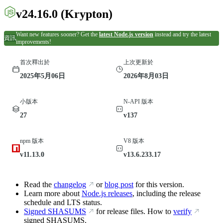
v24.16.0
(Krypton)
Want new features sooner? Get the
latest Node.js version
instead and try the latest
資訊
improvements!
首次釋出於
上次更新於
2025年5月06日
2026年8月03日
小版本
N-API 版本
27
v137
npm 版本
V8 版本
v11.13.0
v13.6.233.17
Read the
changelog
or
blog post
for this version.
Learn more about
Node.js releases
, including the release
schedule and LTS status.
Signed SHASUMS
for release files. How to
verify
signed SHASUMS.