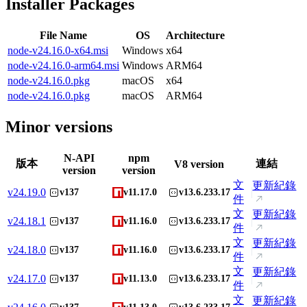
Installer Packages
File Name
OS
Architecture
node-v24.16.0-x64.msi
Windows
x64
node-v24.16.0-arm64.msi
Windows
ARM64
node-v24.16.0.pkg
macOS
x64
node-v24.16.0.pkg
macOS
ARM64
Minor versions
N-API
npm
版本
連結
V8 version
version
version
文
更新紀錄
v
24.19.0
v137
v11.17.0
v13.6.233.17
件
文
更新紀錄
v
24.18.1
v137
v11.16.0
v13.6.233.17
件
文
更新紀錄
v
24.18.0
v137
v11.16.0
v13.6.233.17
件
文
更新紀錄
v
24.17.0
v137
v11.13.0
v13.6.233.17
件
文
更新紀錄