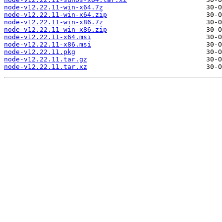
node-v12.22.11-win-x64.7z
node-v12.22.11-win-x64.zip
node-v12.22.11-win-x86.7z
node-v12.22.11-win-x86.zip
node-v12.22.11-x64.msi
node-v12.22.11-x86.msi
node-v12.22.11.pkg
node-v12.22.11.tar.gz
node-v12.22.11.tar.xz