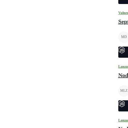
Vulner
Sep
MD
Lanza
Nod
MLZ
Lanza