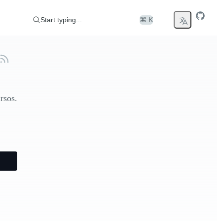
Start typing...
⌘ K
rsos.