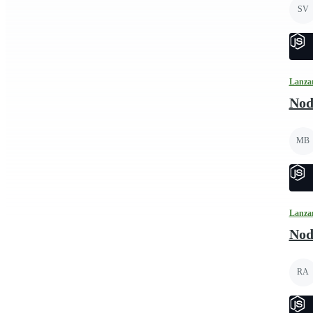
SV
Lanza
Nod
MB
Lanza
Nod
RA