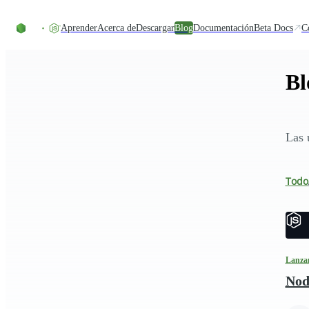
Skip to content
Aprender
Acerca de
Descargar
Blog
Documentación
Beta Docs
C
Bl
Las 
Todo
Lanza
Nod