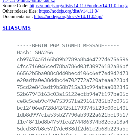
v14.11.0-linux-arm64.tar.xz
Source Code:
https://nodejs.org/dist/v14.11.0/node-v14.11.0.tar.gz
Other release files:
https://nodejs.org/dist/v14.11.0/
Documentation:
https://nodejs.org/docs/v14.11.0/api/
SHASUMS
-----BEGIN
PGP
SIGNED
MESSAGE-----
Hash:
SHA256
cb97474a5165b89b2789a8b464727d675659645
4fcc716046ced78ba786d03f30976182a86bf39
66562b5ba088c8d40bec4106c6ef7ed9d2d73f7
e20adfa0e38ddbc4e702772a720afeae223b4eb
75cd2e843adf9b58b715a33c994afaa082345e3
52b67943f63c03a15122ecfb94e7f197be06c6c
ce8c5ceb9c49e753957fa2916f785fb7c096507
bcf2406ed728d42425f1793745f29c00cf40f68
fdb8d997cfa535b27790ab3922a621bcf95172a
f1e4841bd8b4759fea274486374b82eea18a423
5dcd387b8e57f7de038df2d61c2b68b229a5cb2