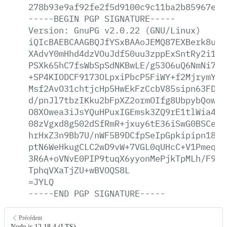
278b93e9af92fe2f5d9100c9c11ba2b85967e3b
-----BEGIN
PGP
SIGNATURE-----
Version:
GnuPG
v2.0.22
(GNU/Linux)
iQIcBAEBCAAGBQJfYSxBAAoJEMQ87EXBerk8u7E
XAdvY0mHhd4dzVOuJdf50uu3zppExSntRy2i1+8
PSXk65hC7fsWbSpSdNKBwLE/g53O6uQ6NmNi7hp
+SP4KIODCF9173OLpxiPbcP5FiWY+f2MjrymYcx
Msf2AvO31chtjcHp5HwEkFzCcbV85sipn63FDPO
d/pnJl7tbzIKku2bFpXZ2ormOIfg8UbpybQowWE
O8XOwea3iJsYQuHPuxIGEmsk3ZQ9rE1tlWia4g+
08zVgxd8g502dSfRmR+jxuy6tE36iSwG0BSCeCd
hrHxZ3n9Bb7U/nWF5B9DCfpSeIpGpkipipn18ax
ptN6WeHkugCLC2wD9vW+7VGL0qUHcC+V1Pmeqh/
3R6A+oVNvE0PIP9tuqX6yyonMePjkTpMLh/F9No
TphqVXaTjZU+wBVOQS8L
=JYLQ
-----END
PGP
SIGNATURE-----
Précédent
Node.js 12.18.4 (LTS)