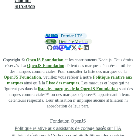
Commits
SHASUMS
v24.19.0
Dernier LTS
v26.7.0
Dernière Version
Copyright ©
OpenJS Foundation
et les contributeurs Node.js. Tous droits
réservés. La
OpenJS Foundation
détient des marques déposées et utilise
des marques commerciales. Pour consulter la liste des marques de la
OpenJS Foundation
, veuillez vous référer à notre
Politique relative aux
marques
ainsi qu’à la
Liste des marques
. Les marques et logos qui ne
figurent pas dans la
liste des marques de la OpenJS Foundation
sont des
marques commerciales™ ou des marques déposées® appartenant à leurs
détenteurs respectifs. Leur utilisation n’implique aucune affiliation ni
approbation de leur part.
Fondation OpenJS
Politique relative aux assistants de codage basés sur l'IA
Statuts et règlements
Code de conduite
Politique des cookies