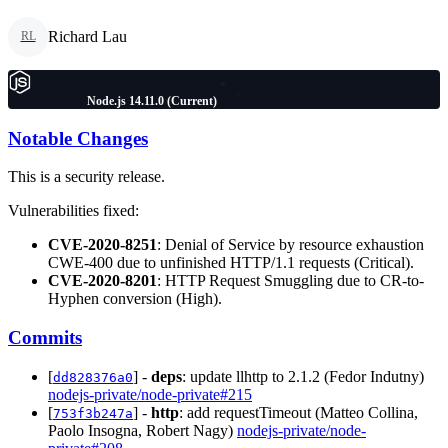
Richard Lau
RL
Node.js 14.11.0 (Current)
Notable Changes
This is a security release.
Vulnerabilities fixed:
CVE-2020-8251
: Denial of Service by resource exhaustion
CWE-400 due to unfinished HTTP/1.1 requests (Critical).
CVE-2020-8201
: HTTP Request Smuggling due to CR-to-
Hyphen conversion (High).
Commits
[
] -
deps
: update llhttp to 2.1.2 (Fedor Indutny)
dd828376a0
nodejs-private/node-private#215
[
] -
http
: add requestTimeout (Matteo Collina,
753f3b247a
Paolo Insogna, Robert Nagy)
nodejs-private/node-