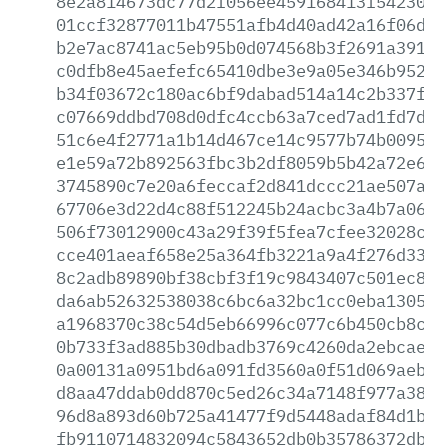
8e2a814673dc77d2f056ee459168413f5423012
01ccf32877011b47551afb4d40ad42a16f06d84
b2e7ac8741ac5eb95b0d074568b3f2691a39134
c0dfb8e45aefefc65410dbe3e9a05e346b952b2
b34f03672c180ac6bf9dabad514a14c2b337f5e
c07669ddbd708d0dfc4ccb63a7ced7ad1fd7d1b
51c6e4f2771a1b14d467ce14c9577b74b009591
e1e59a72b892563fbc3b2df8059b5b42a72e697
3745890c7e20a6feccaf2d841dccc21ae507a5b
67706e3d22d4c88f512245b24acbc3a4b7a0656
506f73012900c43a29f39f5fea7cfee32028cca
cce401aeaf658e25a364fb3221a9a4f276d33c9
8c2adb89890bf38cbf3f19c9843407c501ec86b
da6ab52632538038c6bc6a32bc1cc0eba13052c
a1968370c38c54d5eb66996c077c6b450cb8c3a
0b733f3ad885b30dbadb3769c4260da2ebcae0e
0a00131a0951bd6a091fd3560a0f51d069aebe5
d8aa47ddab0dd870c5ed26c34a7148f977a38ba
96d8a893d60b725a41477f9d5448adaf84d1be5
fb9110714832094c5843652db0b35786372db58