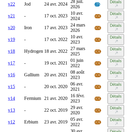
28 juil.
Détails
v
22
Jod
24 avr. 2024
LTS
2026
10 avr.
Détails
v
21
-
17 oct. 2023
EOL
2024
24 mars
Détails
v
20
Iron
17 avr. 2023
EOL
2026
10 avr.
Détails
v
19
-
17 oct. 2022
EOL
2023
27 mars
Détails
v
18
Hydrogen
18 avr. 2022
EOL
2025
01 juin
Détails
v
17
-
19 oct. 2021
EOL
2022
08 août
Détails
v
16
Gallium
20 avr. 2021
EOL
2023
06 avr.
Détails
v
15
-
20 oct. 2020
EOL
2021
16 févr.
Détails
v
14
Fermium
21 avr. 2020
EOL
2023
29 avr.
Détails
v
13
-
22 oct. 2019
EOL
2020
05 avr.
Détails
v
12
Erbium
23 avr. 2019
EOL
2022
30 avr.
Détails