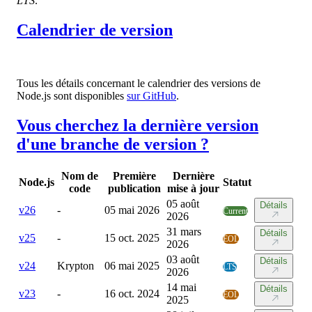
LTS
.
Calendrier de version
Tous les détails concernant le calendrier des versions de
Node.js sont disponibles
sur GitHub
.
Vous cherchez la dernière version
d'une branche de version ?
Nom de
Première
Dernière
Node.js
Statut
code
publication
mise à jour
05 août
Détails
v
26
-
05 mai 2026
Current
2026
31 mars
Détails
v
25
-
15 oct. 2025
EOL
2026
03 août
Détails
v
24
Krypton
06 mai 2025
LTS
2026
14 mai
Détails
v
23
-
16 oct. 2024
EOL
2025