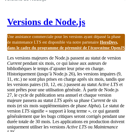
Versions de Node.js
Une assistance commerciale pour les versions ayant dépassé la phase
de maintenance LTS est disponible via notre partenaire
HeroDevs,
dans le cadre du programme de pérennité de l'écosystème OpenJS
Les versions majeures de Node.js passent au statut de version
Current
pendant six mois, ce qui laisse aux auteurs de
bibliothèques le temps d’ajouter leur prise en charge.
Historiquement (jusqu’à Node.js 26), les versions impaires (9,
11, etc.) ne sont plus prises en charge après six mois, tandis que
les versions paires (10, 12, etc.) passent au statut
Active LTS
et
sont prêtes pour une utilisation générale. À partir de Node.js
27, le cycle de publication sera annuel et chaque version
majeure passera au statut
LTS
après sa phase
Current
de six
mois (et six mois supplémentaires de phase
Alpha
). Le statut de
version
LTS
signifie « support à long terme », ce qui garantit
généralement que les bugs critiques seront corrigés pendant une
durée totale de 30 mois. Les applications en production doivent
uniquement utiliser les versions
Active LTS
ou
Maintenance