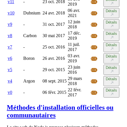
v
11
-
23 oct. 2018
EOL
2019
06 avr.
Détails
v
10
Dubnium
24 avr. 2018
EOL
2021
12 juin
Détails
v
9
-
31 oct. 2017
EOL
2018
17 déc.
Détails
v
8
Carbon
30 mai 2017
EOL
2019
11 juil.
Détails
v
7
-
25 oct. 2016
EOL
2017
03 avr.
Détails
v
6
Boron
26 avr. 2016
EOL
2019
23 juin
Détails
v
5
-
29 oct. 2015
EOL
2016
29 mars
Détails
v
4
Argon
08 sept. 2015
EOL
2018
22 févr.
Détails
v
0
-
06 févr. 2015
EOL
2017
Méthodes d'installation officielles ou
communautaires